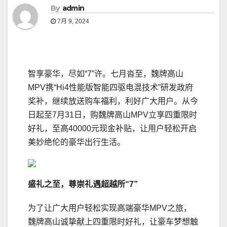
By
admin
7月 9, 2024
智享豪华，尽如“7”许。七月沓至，魏牌高山
MPV携“Hi4性能版智能四驱电混技术”研发政府
奖补，继续放送购车福利，利好广大用户。从今
日起至7月31日，购魏牌高山MPV立享四重限时
好礼，至高40000元现金补贴，让用户轻松开启
美妙绝伦的豪华出行生活。
盛礼之至，
尊崇礼遇
超越所“
7”
为了让广大用户轻松实现高端豪华MPV之旅，
魏牌高山诚挚献上四重限时好礼，让豪车梦想触