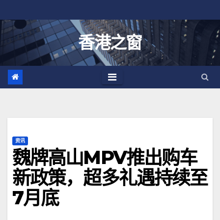
跳
至
内
香港之窗
容
资讯
魏牌高山MPV推出购车
新政策，超多礼遇持续至
7月底