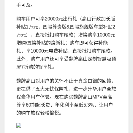
手可及。
购车用户可享20000元出行礼（高山行政加长版
补贴1万元，四驱尊贵版&四驱旗舰版车型补贴2
万元），直接抵扣购车尾款；增换购享10000元
增购/置换补贴的焕新礼；购车即可获得补能
礼，享10000元电费补贴，直接抵扣购车尾款。
此外，购车用户还可享受魏牌高山定制智慧吸顶
屏7折购的智享礼。
魏牌高山对用户的关怀不止于真金白银的回馈，
更提供了五大无忧保障礼，进一步升华用户全旅
程豪华用车体验。现在购买魏牌高山MPV至高
尊享60期超长贷，年化利率至低5.3%，让用户
的购车旅程轻松愉悦。