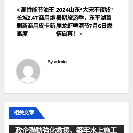
文
高性能节油王
2024山东“大宋不夜城”
长城2.4T商用炮
暑期旅游季，东平湖首
章
刷新商用皮卡新
届龙虾啤酒节7月6日燃
导
高度
情启幕！
航
By
admin
相关文章
资讯
政企聯動強化救援，築牢水上施工