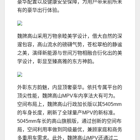
豪华配置以及健康安全保障，为用户带来前所未
有的豪华出行体验。
魏牌高山采用万物亲睦美学设计，借大自然的深
邃包容，高山流水的磅礴气势，苍松翠柏的静谧
之美，演绎新能源与世间万物相融合衍化出的美
学设计，彰显至臻高雅的东方神韵。
外彰东方韵魅，内显顶奢豪华。依托专属平台的
顶尖性能，魏牌高山MPV车内享法大有可为。
空间布局上，魏牌高山行政加长版以其5405mm
的车身长度，刷新了全球量产MPV的新标准。
5045mm车长的高山旗舰版，通过创新的空间布
局，空间利用率做到同级最优，兼顾家庭和商务
多重用车需求。此外，魏牌高山MPV还通过二