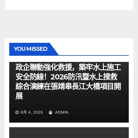
YOU MISSED
资讯
政企聯動強化救援，築牢水上施工
安全防線！2026防汛暨水上搜救
綜合演練在張靖皋長江大橋項目開
展
8月 4, 2026
ADMIN