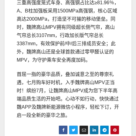
三重高强度笼式车身、高强钢占比达≥81.96％，
A、B柱加强板采用1500MPa高强钢，核心区域
高达2000MPa，打造坚不可摧的移动堡垒。同
时，魏牌高山MPV拥有同级超长侧气帘，高山
气帘总长3107mm，行政加长版气帘总长
3387mm，有效保护前/中/后三排成员安全；此
外，魏牌高山还是全球首款通过零甲醛认证的
MPV，为守护乘车安全再度加码。
首屈一指的豪华品质，叠加诚意之至的尊崇礼
遇，七月购车好时机，入手魏牌高山MPV正当
时！缤纷7月，让魏牌高山MPV成为您下半年高
端品质生活的开始吧。心动不如行动，快快通过
魏APP及魏牌新能源微信小程序，轻松下订，开
启一段全新的豪华之旅。