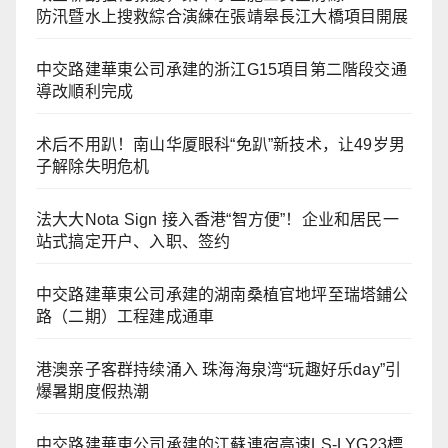
防汛暨水上搜救綜合演練在張靖皋長江大橋項目開展
中交路建華東公司承建的浙江G15項目第二階段交通
導改順利完成
术后不用趴！南山华厦眼科“免趴”新技术，让49岁男
子解除失明危机
法大大Nota Sign 接入香港“智方便”！企业和居民一
站式搞定开户、入职、签约
中交路建華東公司承建的湖南桑植官地坪至瑞塔鋪公
路（二期）工程建成通車
港澳亲子客群持续涌入 珠海海泉湾“玩趣好乐day”引
爆暑期度假热潮
中交路建華東公司承建的江蘇連宿高速LS-LYG23標