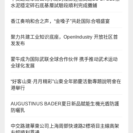
水泥穩定碎石底基層試驗段順利完成攤鋪
香江奏响和合之声，“金嗓子”共赴国际合唱盛宴
聚力共建工业知识底座，OpenIndustry 开放社区首
发发布
蒙牛成为国际武联全球合作伙伴 携手推动武术运动
全球化发展
“好客山東·月月精彩”山東全年節慶活動專題說明會在
港舉行
AUGUSTINUS BADER夏日新品賦能生機光盾防護
防曬乳
中交路建華東公司上海周鄧快速路2標項目主線高架
右幅順利貫通