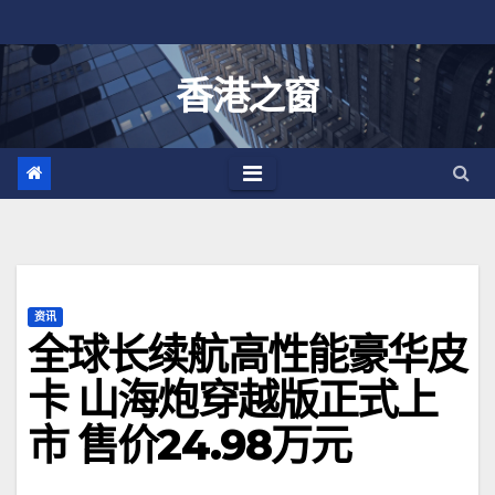
跳
至
内
香港之窗
容
资讯
全球长续航高性能豪华皮
卡 山海炮穿越版正式上
市 售价24.98万元