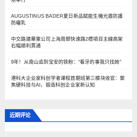
AUGUSTINUS BADER夏日新品賦能生機光盾防護
防曬乳
中交路建華東公司上海周鄧快速路2標項目主線高架
右幅順利貫通
9年！从南山追到宝安的铁粉：“看牙的事我只找她”
港科大企业家科创学者课程首期班第三模块收官：聚
焦硬科技与AI，锻造科创企业家新认知
近期评论