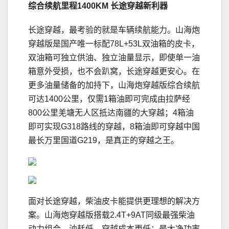
综合续航里程
1400KM
长途穿越新利器
长途穿越，最考验的就是车辆续航能力。山海炮
穿越版是国产唯一标配78L+53L双油箱的皮卡，
双油箱可独立供油、独立油量显示，即使单一油
箱意外受损，也不会趴窝，长途穿越更安心。在
更多油量储备的加持下，山海炮穿越版综合续航
可达1400公里，仅需1箱油即可完成由拉萨经
800公里羌塘无人区抵达南疆的大穿越；4箱油
即可实现G318路线的穿越，8箱油即可穿越中国
最长万里国道G219，是真正的穿越之王。
面对长途穿越，柴油皮卡能提供更理想的解决方
案。山海炮穿越版搭载2.4T+9AT同级最强柴油
动力组合，油耗低，穿越成本更低；最大净功率