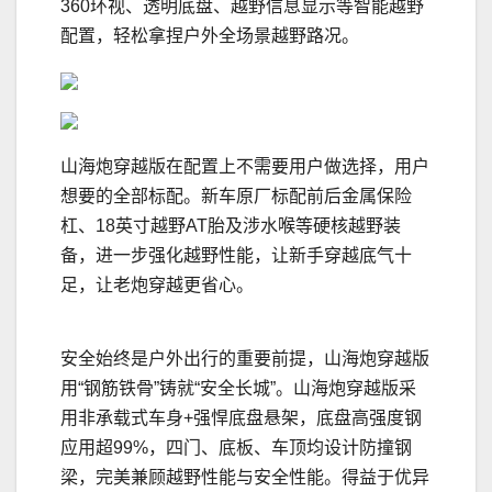
360环视、透明底盘、越野信息显示等智能越野
配置，轻松拿捏户外全场景越野路况。
山海炮穿越版在配置上不需要用户做选择，用户
想要的全部标配。新车原厂标配前后金属保险
杠、18英寸越野AT胎及涉水喉等硬核越野装
备，进一步强化越野性能，让新手穿越底气十
足，让老炮穿越更省心。
安全始终是户外出行的重要前提，山海炮穿越版
用“钢筋铁骨”铸就“安全长城”。山海炮穿越版采
用非承载式车身+强悍底盘悬架，底盘高强度钢
应用超99%，四门、底板、车顶均设计防撞钢
梁，完美兼顾越野性能与安全性能。得益于优异