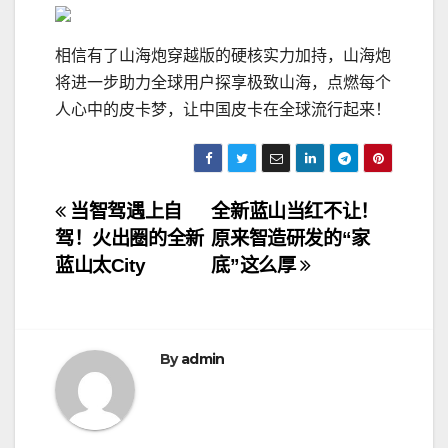
相信有了山海炮穿越版的硬核实力加持，山海炮
将进一步助力全球用户探享极致山海，点燃每个
人心中的皮卡梦，让中国皮卡在全球流行起来！
文
当智驾遇上自
全新蓝山当红不让！
驾！火出圈的全新
原来智造研发的“家
章
蓝山太City
底”这么厚
导
航
By
admin