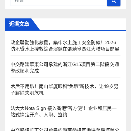
近期文章
政企聯動強化救援，築牢水上施工安全防線！2026
防汛暨水上搜救綜合演練在張靖皋長江大橋項目開展
中交路建華東公司承建的浙江G15項目第二階段交通
導改順利完成
术后不用趴！南山华厦眼科“免趴”新技术，让49岁男
子解除失明危机
法大大Nota Sign 接入香港“智方便”！企业和居民一
站式搞定开户、入职、签约
中交路建華東公司承建的湖南桑植官地坪至瑞塔鋪公