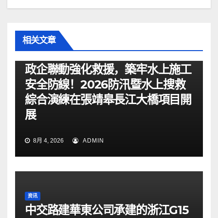
相关文章
资讯
政企聯動強化救援，築牢水上施工
安全防線！2026防汛暨水上搜救
綜合演練在張靖皋長江大橋項目開
展
8月 4, 2026
ADMIN
资讯
中交路建華東公司承建的浙江G15