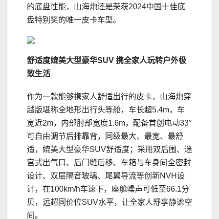
的底盘性能，山海炮还是荣获2024中国十佳底
盘特别奖的唯一皮卡车型。
舒适度媲美大型豪华
SUV
携全家人玩转户外极
致生活
作为一款能够携家人舒适出行的皮卡，山海炮穿
越版堪称全地形出行头等舱，车长超5.4m，车
宽近2m，内部肘部宽度1.6m，配备首创电动33°
可自由调节后排靠背，同级最大、最宽、最舒
适，媲美大型豪华SUV舒适度；采用双后围、迷
宫式出气口、后门缝后移、车箱与车身间全密封
设计、双层隔音玻璃、尾翼导流等创新NVH设
计，在100km/h车速下，座舱噪声可低至66.1分
贝，远超同价位SUV水平，让全家人舒享静谧空
间。