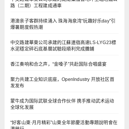
路（二期）工程建成通車
港澳亲子客群持续涌入 珠海海泉湾“玩趣好乐day”引
爆暑期度假热潮
中交路建華東公司承建的江蘇連宿高速LS-LYG23標
水泥穩定碎石底基層試驗段順利完成攤鋪
香江奏响和合之声，“金嗓子”共赴国际合唱盛宴
聚力共建工业知识底座，OpenIndustry 开放社区首
发发布
蒙牛成为国际武联全球合作伙伴 携手推动武术运动
全球化发展
“好客山東·月月精彩”山東全年節慶活動專題說明會在
港舉行