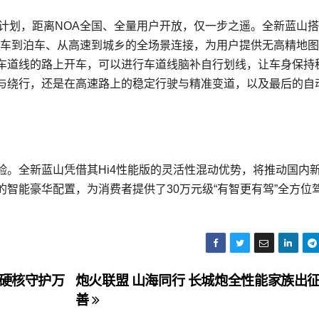
计划，距离NOA全国、全量用户开放，仅一步之遥。全新蓝山
a），能够实现从行车到泊车、从高速到城乡的全场景连接，为用户提供无高精地
车道线的路上开车，可以进行车道线脑补自行划线，让车身保持
与绕行，还是在高速路上的稳定行驶与精准变道，以及最后的自
验。全新蓝山凭借其Hi4性能版的灵活性混动优势，将推动国内
智能豪华配置，为消费者提供了30万元级“有智更有驾”全方位
付硬核守护万
炮火联盟 山海同行 长城炮全性能家族出
善