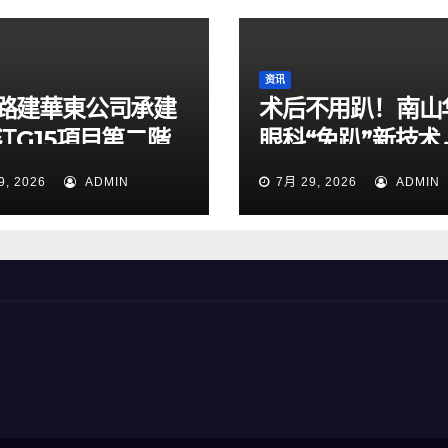
资讯
路建華東公司承建
术后不用趴！南山
江G15項目第二階
眼科“免趴”新技术
通導改順利完成
49岁男子解除失
9, 2026
ADMIN
7月 29, 2026
ADMIN