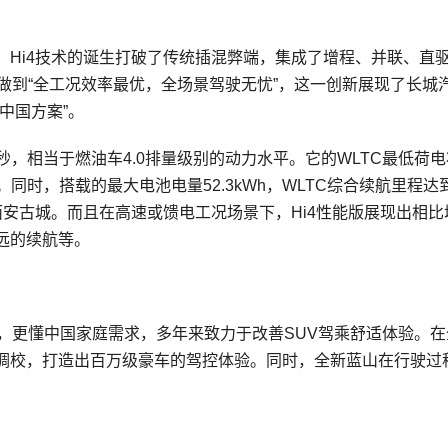
。Hi4技术的诞生打破了传统插混弊端，集成了增程、并联、直
做到“全工况效率最优，全场景驾驶无忧”，这一创新展现了长城
中国方案”。
.9秒，相当于燃油车4.0排量级别的动力水平。它的WLTC最低荷
更省。同时，搭载的最大电池电量52.3kWh，WLTC综合续航里程达
西安古城。而且在高速或馈电工况场景下，Hi4性能版展现出相比
远的续航等。
，更懂中国家庭需求，多年来致力于改善SUV驾乘舒适体验。在
调校，打造出百万级豪车的驾控体验。同时，全新蓝山在行驶过