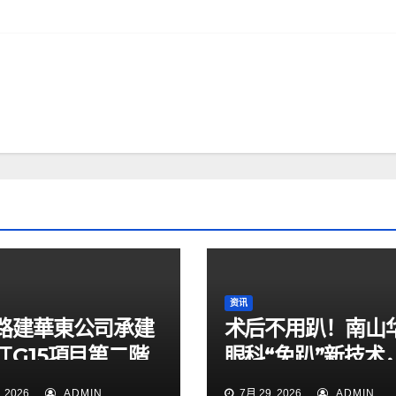
资讯
路建華東公司承建
术后不用趴！南山
江G15項目第二階
眼科“免趴”新技术
通導改順利完成
49岁男子解除失明
 2026
ADMIN
7月 29, 2026
ADMIN