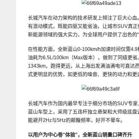
长城汽车在动力架构的技术研发上倾注了巨大心血
有混动模式，既能四驱又能省油，让城市SUV真正
新能源领域的强大实力，为全球用户提供了出色的“
在性能方面，全新蓝山0-100km/h加速时间仅需4
油耗为6.5L/100km（Max版本），做到了同级
1343km，跑得更远，从上海出发满油满电可直达
式更明显的优势，如更低的噪音、更快的动力和更
长城汽车作为国内最早专注于细分市场的SUV专家
蓝山车型上，采用了五连杆独立悬架和大师级底盘
能避开2Hz与5Hz的颠簸频率，好开不晕车。
以用户为中心
卷“体验”
，
全新蓝山
销量口碑齐升