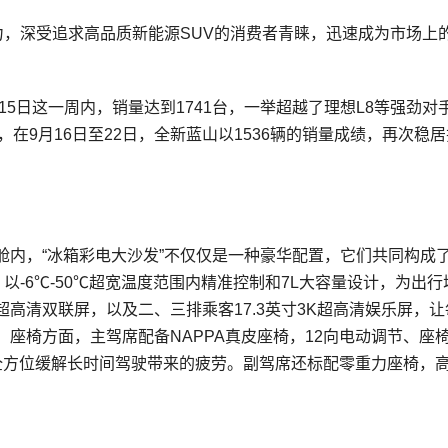
力，深受追求高品质新能源SUV的消费者青睐，迅速成为市场上
15日这一周内，销量达到1741台，一举超越了理想L8等强劲对
着，在9月16日至22日，全新蓝山以1536辆的销量成绩，再次稳
舱内，“冰箱彩电大沙发”不仅仅是一种豪华配置，它们共同构成
以-6℃-50℃超宽温度范围内精准控制和7L大容量设计，为出行
K超高清双联屏，以及二、三排乘客17.3英寸3K超高清娱乐屏，
座椅方面，主驾席配备NAPPA真皮座椅，12向电动调节、座
全方位缓解长时间驾驶带来的疲劳。副驾席还标配零重力座椅，