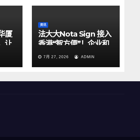
资讯
华厦
法大大Nota Sign 接入
，让
香港“智方便”！企业和
明危机
居民一站式搞定开户、
7月 27, 2026
ADMIN
入职、签约