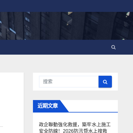
近期文章
政企聯動強化救援，築牢水上施工
安全防線！2026防汛暨水上搜救