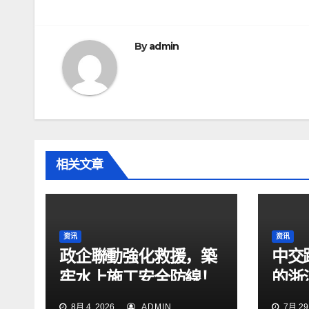
导
航
By
admin
相关文章
资讯
资讯
政企聯動強化救援，築
中交
牢水上施工安全防線！
的浙
2026防汛暨水上搜救
段交
8月 4, 2026
ADMIN
7月 29,