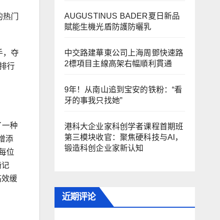
AUGUSTINUS BADER夏日新品
的热门
賦能生機光盾防護防曬乳
中交路建華東公司上海周鄧快速路
手，夺
2標項目主線高架右幅順利貫通
居排行
9年！从南山追到宝安的铁粉：“看
牙的事我只找她”
了一种
港科大企业家科创学者课程首期班
第三模块收官：聚焦硬科技与AI，
增添
锻造科创企业家新认知
让每位
椅记
高效缓
近期评论