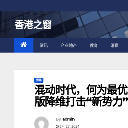
跳
至
内
香港之窗
容
资讯
产业地产
教育
消费
资讯
混动时代，何为最优
版降维打击“新势力”
By
admin
9月 27, 2024