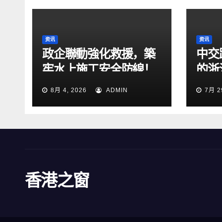
资讯
资讯
政企聯動強化救援，築
中交
牢水上施工安全防線！
的浙
2026防汛暨水上搜救綜
段交
8月 4, 2026
ADMIN
7月 2
合演練在張靖皋長江大
橋項目開展
香港之窗