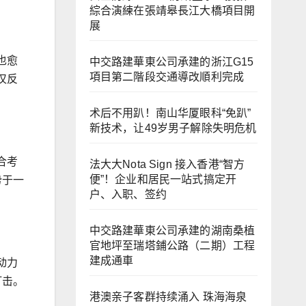
綜合演練在張靖皋長江大橋項目開
展
也愈
中交路建華東公司承建的浙江G15
項目第二階段交通導改順利完成
仅反
术后不用趴！南山华厦眼科“免趴”
新技术，让49岁男子解除失明危机
合考
法大大Nota Sign 接入香港“智方
便”！企业和居民一站式搞定开
势于一
户、入职、签约
中交路建華東公司承建的湖南桑植
官地坪至瑞塔鋪公路（二期）工程
建成通車
动力
打击。
港澳亲子客群持续涌入 珠海海泉