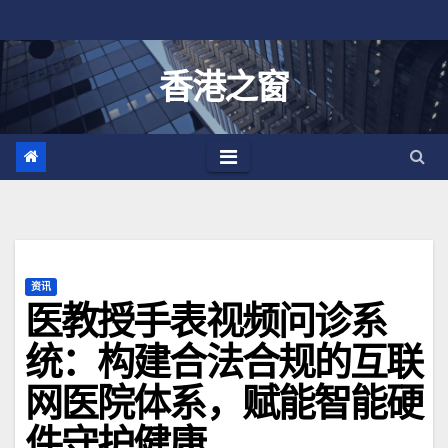
跳
至
内
香港之窗
容
资讯
医教授手表视频问诊系
统：构建合法合规的互联
网医院体系，赋能智能硬
件守护健康