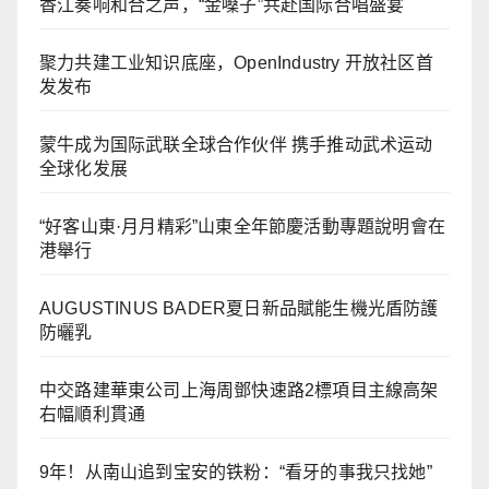
香江奏响和合之声，“金嗓子”共赴国际合唱盛宴
聚力共建工业知识底座，OpenIndustry 开放社区首
发发布
蒙牛成为国际武联全球合作伙伴 携手推动武术运动
全球化发展
“好客山東·月月精彩”山東全年節慶活動專題說明會在
港舉行
AUGUSTINUS BADER夏日新品賦能生機光盾防護
防曬乳
中交路建華東公司上海周鄧快速路2標項目主線高架
右幅順利貫通
9年！从南山追到宝安的铁粉：“看牙的事我只找她”