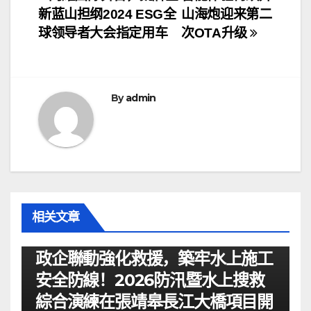
文
新蓝山担纲2024 ESG全
山海炮迎来第二
章
球领导者大会指定用车
次OTA升级
导
航
By
admin
相关文章
资讯
政企聯動強化救援，築牢水上施工
安全防線！2026防汛暨水上搜救
綜合演練在張靖皋長江大橋項目開