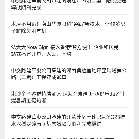
中交路建華東公司承建的浙江G15項目第二階段交通
導改順利完成
术后不用趴！南山华厦眼科“免趴”新技术，让49岁男
子解除失明危机
法大大Nota Sign 接入香港“智方便”！企业和居民一
站式搞定开户、入职、签约
中交路建華東公司承建的湖南桑植官地坪至瑞塔鋪公
路（二期）工程建成通車
港澳亲子客群持续涌入 珠海海泉湾“玩趣好乐day”引
爆暑期度假热潮
中交路建華東公司承建的江蘇連宿高速LS-LYG23標
水泥穩定碎石底基層試驗段順利完成攤鋪