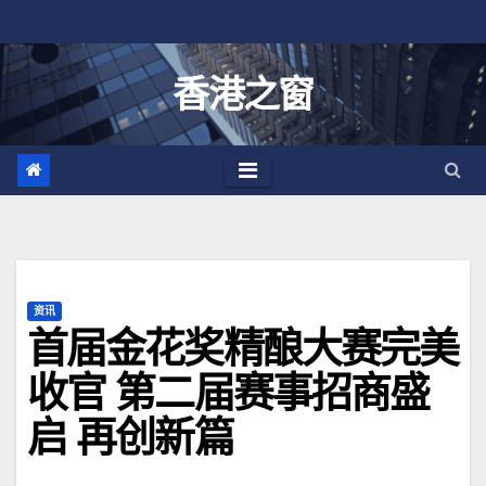
跳
至
内
香港之窗
容
资讯
首届金花奖精酿大赛完美
收官 第二届赛事招商盛
启 再创新篇