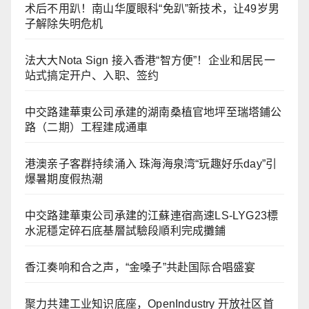
术后不用趴！南山华厦眼科“免趴”新技术，让49岁男
子解除失明危机
法大大Nota Sign 接入香港“智方便”！企业和居民一
站式搞定开户、入职、签约
中交路建華東公司承建的湖南桑植官地坪至瑞塔鋪公
路（二期）工程建成通車
港澳亲子客群持续涌入 珠海海泉湾“玩趣好乐day”引
爆暑期度假热潮
中交路建華東公司承建的江蘇連宿高速LS-LYG23標
水泥穩定碎石底基層試驗段順利完成攤鋪
香江奏响和合之声，“金嗓子”共赴国际合唱盛宴
聚力共建工业知识底座，OpenIndustry 开放社区首