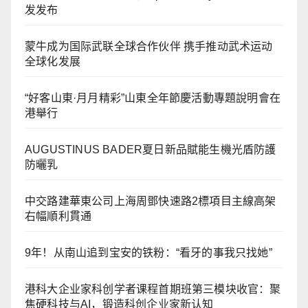
发发布
蒙牛成为国际武联全球合作伙伴 携手推动武术运动
全球化发展
“好客山東·月月精彩”山東全年節慶活動專題說明會在
港舉行
AUGUSTINUS BADER夏日新品賦能生機光盾防護
防曬乳
中交路建華東公司上海周鄧快速路2標項目主線高架
右幅順利貫通
9年！从南山追到宝安的铁粉：“看牙的事我只找她”
港科大企业家科创学者课程首期班第三模块收官：聚
焦硬科技与AI，锻造科创企业家新认知