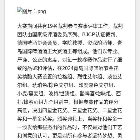
大赛期间共有19名裁判参与赛事评审工作，裁判
团队由国家级评酒委员序列、BJCP认证裁判、
德国啤酒协会会员、学院教授、资深酿酒师、青
岛国际啤酒酒王大赛酒王等组成。他们以专业、
严谨、公正的态度，对每一款参赛作品进行了细
致的品鉴和评估，在2024青岛国际啤酒节金花
奖精酿大赛设置的拉格组、烈性艾尔组、淡色艾
尔组、琥珀色/棕色艾尔组、印度淡色艾尔组、
小麦/黑麦组、波特/世涛组、酸啤酒/増味组、西
打/蜂蜜酒组九个组别中，根据参赛作品的评分
高低，决出四星金花奖、三星金花奖、二星金花
奖和一星金花奖。颁奖典礼上，当奖杯和奖金一
一颁发给那些杰出的作品时，不仅是对他们工艺
和创意的认可，更是对所有参与者坚持梦想、勇