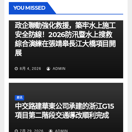
YOU MISSED
资讯
政企聯動強化救援，築牢水上施工
安全防線！2026防汛暨水上搜救
綜合演練在張靖皋長江大橋項目開
展
8月 4, 2026
ADMIN
资讯
中交路建華東公司承建的浙江G15
項目第二階段交通導改順利完成
7月 29, 2026
ADMIN