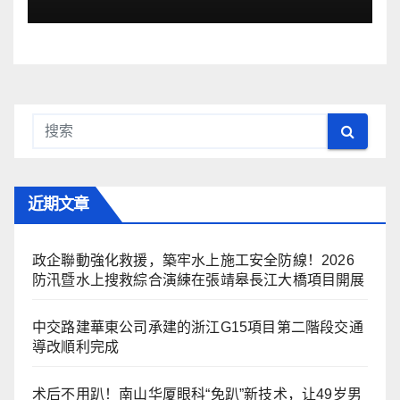
近期文章
政企聯動強化救援，築牢水上施工安全防線！2026
防汛暨水上搜救綜合演練在張靖皋長江大橋項目開展
中交路建華東公司承建的浙江G15項目第二階段交通
導改順利完成
术后不用趴！南山华厦眼科“免趴”新技术，让49岁男