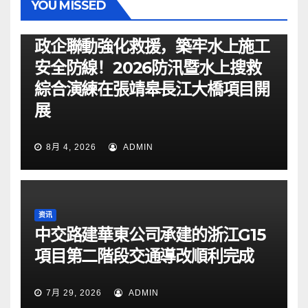
YOU MISSED
资讯
政企聯動強化救援，築牢水上施工
安全防線！2026防汛暨水上搜救
綜合演練在張靖皋長江大橋項目開
展
8月 4, 2026
ADMIN
资讯
中交路建華東公司承建的浙江G15
項目第二階段交通導改順利完成
7月 29, 2026
ADMIN