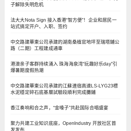
子解除失明危机
法大大Nota Sign 接入香港“智方便”！企业和居民一
站式搞定开户、入职、签约
中交路建華東公司承建的湖南桑植官地坪至瑞塔鋪公
路（二期）工程建成通車
港澳亲子客群持续涌入 珠海海泉湾“玩趣好乐day”引
爆暑期度假热潮
中交路建華東公司承建的江蘇連宿高速LS-LYG23標
水泥穩定碎石底基層試驗段順利完成攤鋪
香江奏响和合之声，“金嗓子”共赴国际合唱盛宴
聚力共建工业知识底座，OpenIndustry 开放社区首
发发布