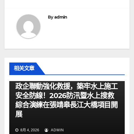
航
By
admin
相关文章
资讯
政企聯動強化救援，築牢水上施工
安全防線！2026防汛暨水上搜救
綜合演練在張靖皋長江大橋項目開
展
8月 4, 2026
ADMIN