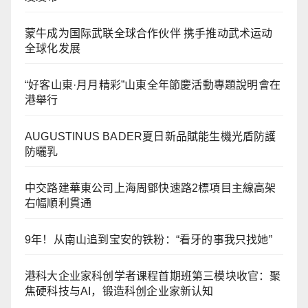
蒙牛成为国际武联全球合作伙伴 携手推动武术运动
全球化发展
“好客山東·月月精彩”山東全年節慶活動專題說明會在
港舉行
AUGUSTINUS BADER夏日新品賦能生機光盾防護
防曬乳
中交路建華東公司上海周鄧快速路2標項目主線高架
右幅順利貫通
9年！从南山追到宝安的铁粉：“看牙的事我只找她”
港科大企业家科创学者课程首期班第三模块收官：聚
焦硬科技与AI，锻造科创企业家新认知