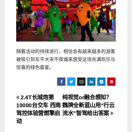
随着活动的持续进行，相信会有越来越多的游客
被吸引到东平大宋不夜城来感受这场充满欢乐与
惊喜的绿色盛宴。
文
2.4T长城炮第
纯视觉or融合感知？
10000台交车 西南
魏牌全新蓝山用“行云
章
驾控体验营燃擎启
流水”智驾给出答案
导
动