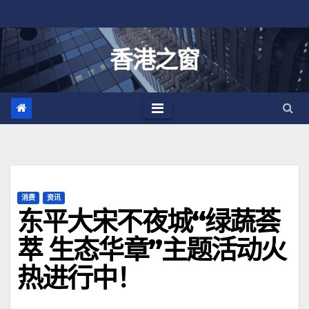
跳
至
内
香港之窗
容
消费
资讯
东平大宋不夜城“绿蔬荟
萃 生态华章”主题活动火
热进行中！