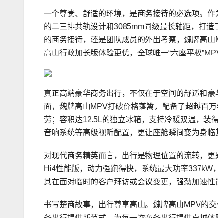
一个尊贵、舒适的环境，是商务接待的必选项。作为行
的二三排共轨设计和3085mm同级最长轴距，打
的商务接待，还是团队成员的外出考察，魏牌高山MP
高山行政加长版体验更优，全球唯一“六座平权”M
真正高端豪华商务出行，不仅在于空间的舒适和豪
面，魏牌高山MPV打破价格藩篱，配备了超越百
劳；容积达12.5L的独立冰箱，支持冷暖双温，装得
音响系统等高级视听配置，更让座舱瞬间变为身临其
对现代商务精英而言，出行是物理位置的流转，更
Hi4性能版，动力强跑得快，系统最大功率337kW
其在面对临时的客户拜访或会议变更，强劲加速性
书写楚商故事，出行尊享高山。魏牌高山MPV的
务出行提供新范式，为每一次商务出行提供卓越体