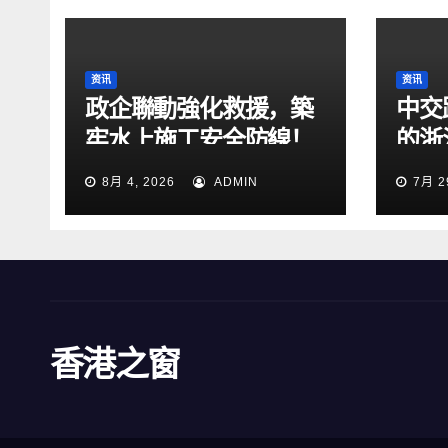
资讯
资讯
政企聯動強化救援，築
中交
牢水上施工安全防線！
的浙
2026防汛暨水上搜救綜
段交
8月 4, 2026
ADMIN
7月 2
合演練在張靖皋長江大
橋項目開展
香港之窗