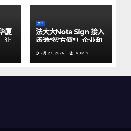
资讯
华厦
法大大Nota Sign 接入
，让
香港“智方便”！企业和
明危机
居民一站式搞定开户、
7月 27, 2026
ADMIN
入职、签约