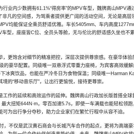
业内少数拥有61.1%“得房率”的MPV车型，魏牌高山MPV通
造了非凡的空间感，为驾乘者提供更广阔的活动空间，无论是高层
V均能保证全乘员舒适优雅。车长5405mm、车内高度1277m
PV车型，座座皆C位、全员头等舱，无与伦比的舒适感久坐也不
华，更饱含对细节的精准把控，深层次提供尊崇感。在豪华体验
万级的豪华配置。同级唯一双悬浮式零重力座椅，为宾客高效缓解
下冰爽饮品，也能在严冷冬日为食物保温；同级唯一Harman Kar
境的“移动音乐厅”，让出行更愉悦，接待更尊崇。
是工作的延续和高效运作的延伸。魏牌高山行政加长版首搭全球
，最大扭矩644N·m，零百加速5.7s，即使一车满载也能轻松领
能可为出行争分夺秒，助力企业家们在繁忙行程中从容不迫。
交付，不仅是武汉黄石商会与长城汽车合作的起点，更将为高端豪
验，为每一位合作伙伴创造高能价值。未来，魏牌高山MPV也将