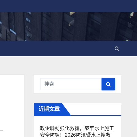
近期文章
政企聯動強化救援，築牢水上施工
安全防線！2026防汛暨水上搜救