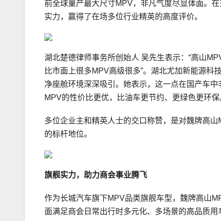
前全球量产最大尺寸MPV，非凡气度尽显体面。在
实力，赢得了在场多位行业精英的高度评价。
湖北楚德律师事务所创始人 吴先生表示：“高山M
比市面上很多MPV高级很多”。湖北尤加新能源科技
净座舱环境深深吸引。她表示，这一点在国产车中
MPV的性价比更优，比油车更节约、更绿色更环保
多位企业主和精英人士的交口称赞，是对魏牌高山
的标杆地位。
旗
舰实力，
助力
商会
事业腾飞
作为长城汽车旗下MPV品类旗舰车型，魏牌高山M
面满足商会日常出行时多元化、多场景的高品质用