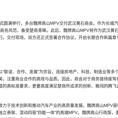
仪式圆满举行，多台魏牌高山MPV交付武汉黄石商会。作为长城
端商务风范，备受楚商青睐。此后，魏牌高山MPV将作为武汉黄
行。交付现场，双方还正式签署合作协议，开启长期合作新篇章
以“联谊、合作、发展”为宗旨，连接房地产、科技、制造业等多
英，注重商业合作的高效与品质。因此，商会对于商务接待座驾
适的高标准要求，更要高度满足楚商所追求的创新、敢闯的腾飞
致力于技术创新和推动汽车产业的高质量发展。魏牌高山MPV是
立悬架、混动四驱“四能一体”的高端MPV。魏牌高山行政版，