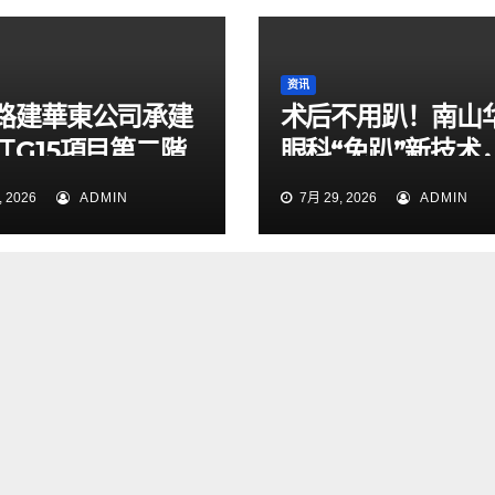
资讯
路建華東公司承建
术后不用趴！南山
江G15項目第二階
眼科“免趴”新技术
通導改順利完成
49岁男子解除失明
 2026
ADMIN
7月 29, 2026
ADMIN