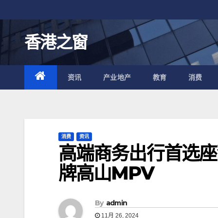
跳
至
内
香港之窗
容
资讯
产业地产
教育
消费
消费
资讯
高端商务出行首选座
牌高山MPV
By
admin
11月 26, 2024