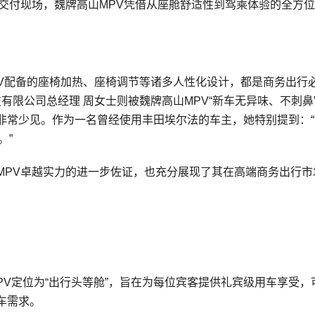
交付现场，魏牌高山MPV凭借从座舱舒适性到驾乘体验的全方
PV配备的座椅加热、座椅调节等诸多人性化设计，都是商务出行
有限公司总经理 周女士则被魏牌高山MPV“新车无异味、不刺鼻
非常少见。作为一名曾经使用丰田埃尔法的车主，她特别提到：“
。”
MPV卓越实力的进一步佐证，也充分展现了其在高端商务出行市
PV定位为“出行头等舱”，旨在为每位宾客提供礼宾级用车享受，
车需求。