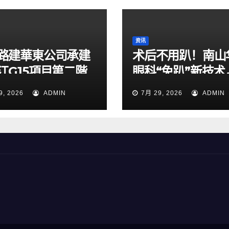
资讯
路建華東公司承建
术后不用趴！南山
江G15項目第二階
眼科“免趴”新技术
通導改順利完成
49岁男子解除失
9, 2026
ADMIN
7月 29, 2026
ADMIN