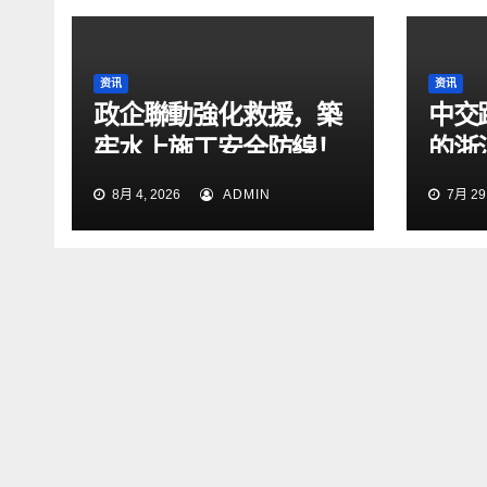
资讯
资讯
政企聯動強化救援，築
中交
牢水上施工安全防線！
的浙
2026防汛暨水上搜救
段交
8月 4, 2026
ADMIN
7月 29,
綜合演練在張靖皋長江
大橋項目開展