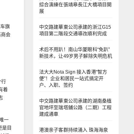
綜合演練在張靖皋長江大橋項目開
展
汽车旗
中交路建華東公司承建的浙江G15
項目第二階段交通導改順利完成
石商会
！
术后不用趴！南山华厦眼科“免趴”
新技术，让49岁男子解除失明危机
法大大Nota Sign 接入香港“智方
便”！企业和居民一站式搞定开
个行
户、入职、签约
有着
志
中交路建華東公司承建的湖南桑植
官地坪至瑞塔鋪公路（二期）工程
建成通車
唯一
更是目
港澳亲子客群持续涌入 珠海海泉