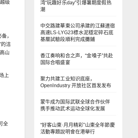
位越级
湾“玩趣好乐day”引爆暑期度假热
潮
中交路建華東公司承建的江蘇連宿
高速LS-LYG23標水泥穩定碎石底
必备，
基層試驗段順利完成攤鋪
”的洁
高山
香江奏响和合之声，“金嗓子”共赴
国际合唱盛宴
场上
聚力共建工业知识底座，
OpenIndustry 开放社区首发发布
蒙牛成为国际武联全球合作伙伴
携手推动武术运动全球化发展
可全
“好客山東·月月精彩”山東全年節慶
活動專題說明會在港舉行