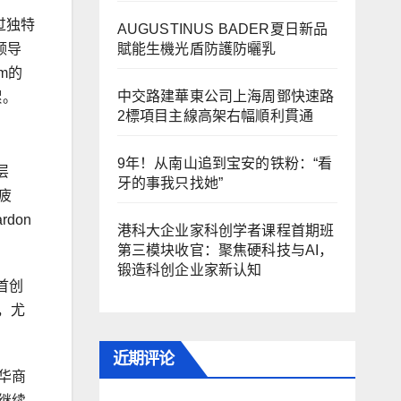
过独特
AUGUSTINUS BADER夏日新品
賦能生機光盾防護防曬乳
领导
m的
中交路建華東公司上海周鄧快速路
累。
2標項目主線高架右幅順利貫通
9年！从南山追到宝安的铁粉：“看
层
牙的事我只找她”
疲
don
港科大企业家科创学者课程首期班
第三模块收官：聚焦硬科技与AI，
锻造科创企业家新认知
首创
跑，尤
近期评论
华商
继续