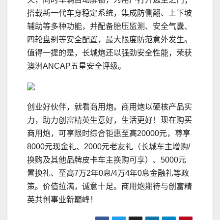
搭载新一代车身稳定系统，集成防侧翻、上下坡
辅助等多种功能，并配备胎压监测、安全气囊、
四轮盘刹等安全配置，最大限度防范意外发生。
值得一提的是，长城炮还以强劲安全性能，荣获
澳洲ANCAP五星安全评级。
创业好伙伴，就看商用炮。商用炮以硬核产品实
力，助力创富精英生意好，生活更好！现在购买
商用炮，可享限时综合钜惠至高20000元，尊享
8000元现金礼、2000元老友礼（长城车主增购/
换购及其他品牌皮卡车主换购可享）、5000元
置换礼、至高7万2年0息/4万4年0息金融礼等政
策。价值拉满，诚意十足。商用炮期待与创富精
英共创事业新巅峰！