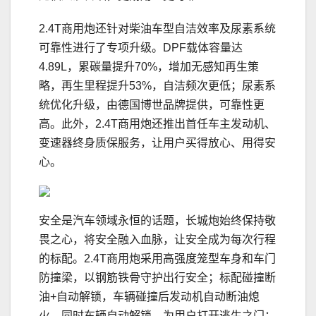
2.4T商用炮还针对柴油车型自洁效率及尿素系统
可靠性进行了专项升级。DPF载体容量达
4.89L，累碳量提升70%，增加无感知再生策
略，再生里程提升53%，自洁频次更低；尿素系
统优化升级，由德国博世品牌提供，可靠性更
高。此外，2.4T商用炮还推出首任车主发动机、
变速器终身质保服务，让用户买得放心、用得安
心。
安全是汽车领域永恒的话题，长城炮始终保持敬
畏之心，将安全融入血脉，让安全成为每次行程
的标配。‌2.4T商用炮采用高强度笼型车身和车门
防撞梁，以钢筋铁骨守护出行安全；标配碰撞断
油+自动解锁，车辆碰撞后发动机自动断油熄
火，同时车辆自动解锁，为用户打开逃生之门；