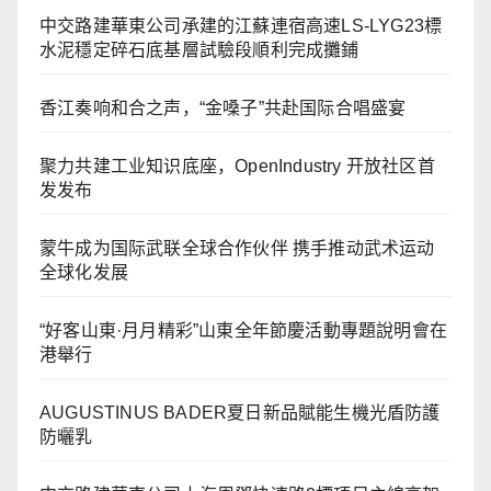
中交路建華東公司承建的江蘇連宿高速LS-LYG23標
水泥穩定碎石底基層試驗段順利完成攤鋪
香江奏响和合之声，“金嗓子”共赴国际合唱盛宴
聚力共建工业知识底座，OpenIndustry 开放社区首
发发布
蒙牛成为国际武联全球合作伙伴 携手推动武术运动
全球化发展
“好客山東·月月精彩”山東全年節慶活動專題說明會在
港舉行
AUGUSTINUS BADER夏日新品賦能生機光盾防護
防曬乳