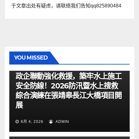
于文章出处有疑虑，请联络我们告知qq825890484
YOU MISSED
资讯
政企聯動強化救援，築牢水上施工
安全防線！2026防汛暨水上搜救
綜合演練在張靖皋長江大橋項目開
展
8月 4, 2026
ADMIN