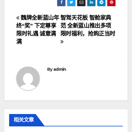
文
魏牌全新蓝山年
智驾天花板 智舱家典
终“奖” 下定尊享
范 全新蓝山推出多项
章
限时礼遇 诚意满
限时福利，抢购正当时
导
满
航
By
admin
相关文章
资讯