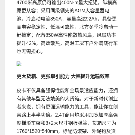
4700米高原仍可输出400N·m最大扭矩，纵横高
原更从容；采用同级领先的AGM大容量蓄电
池，冷启动电流850A，容量高达92Ah，具备更
高电容稳定性、低温可靠性，北方冬季冷启动一
键搞定；配备850W高性能散热风扇，风扇功率
提升42%，高效散热，高温工况下户外满载行车
也无需担心。
更大货箱、
更强牵引能力 大幅提升运输效率
皮卡不仅具备强悍性能和全场景适应能力，还拥
有其他车型无法媲美的大货箱。对于新时代创业
者来说，拥有更强运输能力的工具，能让你在创
富路上事半功倍。2.4T商用炮采用加宽加厚高强
度梯形车架和3+2大尺寸钢板弹簧，货箱尺寸为
1760*1520*540mm，标配防滚架、外绳钩及货