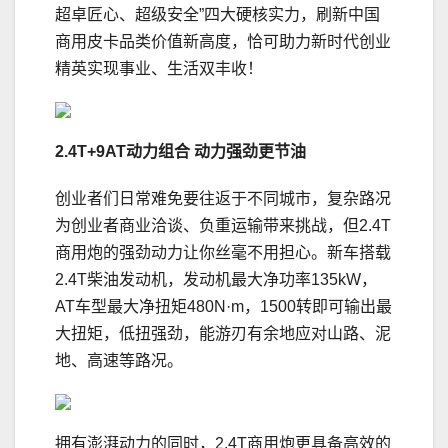
超卓匠心、超级安全”四大硬核实力，刷新中国
商用皮卡品类价值新高度，恰可助力新时代创业
精英实现事业、生活双丰收！
2.4T+9AT
动力组合
动力强劲更节油
创业者们日常难免要往返于不同城市，复杂路况
为创业者商业洽谈、负重运输带来挑战，但2.4T
商用炮的强劲动力让你丝毫不用担心。新车搭载
2.4T柴油发动机，发动机最大净功率135kW，
AT车型最大净扭矩480N·m，1500转即可输出最
大扭矩，低扭强劲，能游刃有余地应对山路、泥
地、高速等路况。
拥有澎湃动力的同时，2.4T商用炮更具备高效的