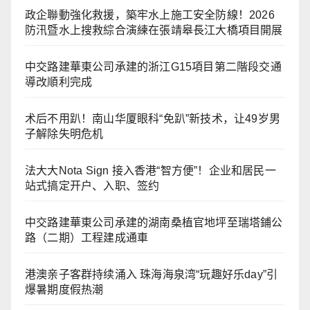
政企聯動強化救援，築牢水上施工安全防線！2026
防汛暨水上搜救綜合演練在張靖皋長江大橋項目開展
中交路建華東公司承建的浙江G15項目第二階段交通
導改順利完成
术后不用趴！南山华厦眼科“免趴”新技术，让49岁男
子解除失明危机
法大大Nota Sign 接入香港“智方便”！企业和居民一
站式搞定开户、入职、签约
中交路建華東公司承建的湖南桑植官地坪至瑞塔鋪公
路（二期）工程建成通車
港澳亲子客群持续涌入 珠海海泉湾“玩趣好乐day”引
爆暑期度假热潮