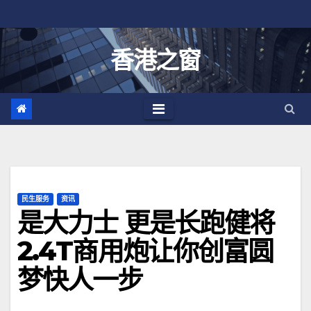
跳
至
内
香港之窗
容
民生服务
资讯
是大力士 更是长跑健将
2.4T商用炮让你创富圆
梦快人一步