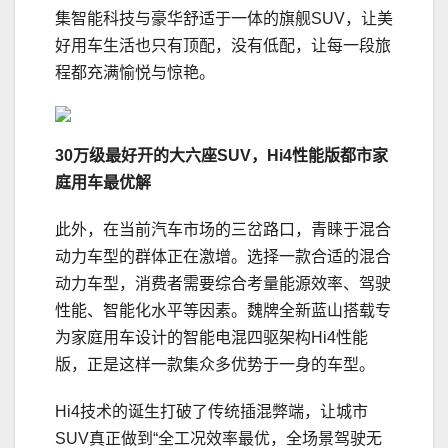
集智能科技与豪华舒适于一体的旗舰SUV，让美
好用车生活也只有顶配，没有低配，让每一段旅
程都充满愉悦与惊艳。
3
0
万级最好开的大六座S
UV
，
Hi
4
性能版
都市家
庭用车最优解
此外，在当前汽车市场的三岔路口，青睐于混合
动力车型的群体正在激增。选择一款合适的混合
动力车型，消费者需要综合考量能源效率、驾驶
性能、智能化水平等因素。魏牌全新蓝山搭载专
为家庭用车设计的智能电混四驱架构Hi4性能
版，正是这样一款集众多优势于一身的车型。
Hi4技术的诞生打破了传统插混弊端，让城市
SUV真正做到“全工况效率最优，全场景驾驶无