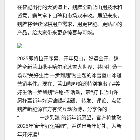
在智能出行的大赛道上，魏牌全新蓝山用技术和
诚意，霸气拿下口碑和市场双丰收。展望未来，
魏牌将继续深耕用户需求，用更智能、更贴心的
产品，给大家带来更多惊喜与可能。
2025即将拉开序幕。开年见山，好运全开。魏
牌全新蓝山携手哈尔滨冰雪大世界，共同打造一
场以“美好生活 一步到魏”为主题的冰雪蓝山冰雕
营销事件。现在，蓝山咖啡馆还特别推出了#美
好生活一步到魏“许愿杯”活动，带#打卡蓝山许
愿杯赢新年好运锦鲤#话题， 转发、评论、点赞
魏牌新能源官方有奖互动微博，分享你的
“_______ 一步到魏”的新年新愿望，官方将抽取
2025年“新年好运锦鲤”，并送出新年好礼，为新
年开好运！