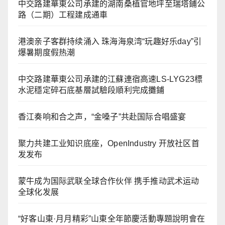
中交路建華東公司承建的湖南桑植官地坪至瑞塔鋪公
路（二期）工程建成通車
港澳亲子客群持续涌入 珠海海泉湾“玩趣好乐day”引
爆暑期度假热潮
中交路建華東公司承建的江蘇連宿高速LS-LYG23標
水泥穩定碎石底基層試驗段順利完成攤鋪
香江奏响和合之声，“金嗓子”共赴国际合唱盛宴
聚力共建工业知识底座，OpenIndustry 开放社区首
发发布
蒙牛成为国际武联全球合作伙伴 携手推动武术运动
全球化发展
“好客山東·月月精彩”山東全年節慶活動專題說明會在