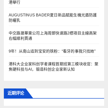
港舉行
AUGUSTINUS BADER夏日新品賦能生機光盾防護
防曬乳
中交路建華東公司上海周鄧快速路2標項目主線高架
右幅順利貫通
9年！从南山追到宝安的铁粉：“看牙的事我只找她”
港科大企业家科创学者课程首期班第三模块收官：聚
焦硬科技与AI，锻造科创企业家新认知
近期评论