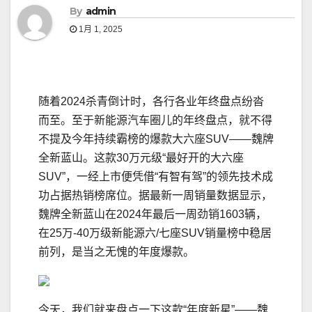
By
admin
1月 1, 2025
随着2024杀青倒计时，各行各业年终盘点纷沓
而至。至于新能源汽车圈儿的年终盘点，就不得
不提及今年持续霸榜的爆款大六座SUV——魏牌
全新蓝山。这款30万元级“最好开的大六座
SUV”，一经上市便凭借“有智有驾”的领先技术成
功占据热销榜席位。据最新一周销量数据显示，
魏牌全新蓝山在2024年最后一周劲销1603辆，
在25万-40万级新能源六/七座SUV销量榜中稳居
前列，是当之无愧的年度爆款。
今天，我们就来盘点一下这款“年度新星”——魏