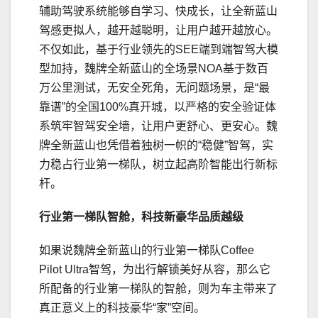
辅助驾驶系统能够自学
习
、快成长，让全新蓝山
驾感更拟人，越开越聪明，让用户越开越放心。
不仅如此，基于行业领先的SEE端到端智驾大模
型加持，魏牌全新蓝山的全场景NOA基于数百
万公里测试，无安全死角，无问题场景，是“最
靠谱”的全国100%真开城，以严格的安全验证体
系筑牢智驾安全墙，让用户更舒心、更安心。魏
牌全新蓝山也凭借着独树一帜的“稳健”智驾，实
力稳占行业第一梯队，树立起高阶智能出行新标
杆。
行业第一梯队智舱
，
科技新豪华
品质越级
如果说魏牌全新蓝山的行业第一梯队Coffee
Pilot Ultra智驾，为出行解锁美好从容，那么它
所配备的行业第一梯队的智舱，则为车主带来了
真正意义上的科技豪华“家”空间。