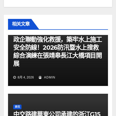
相关文章
资讯
政企聯動強化救援，築牢水上施工
安全防線！2026防汛暨水上搜救
綜合演練在張靖皋長江大橋項目開
展
8月 4, 2026
ADMIN
资讯
中交路建華東公司承建的浙江G15