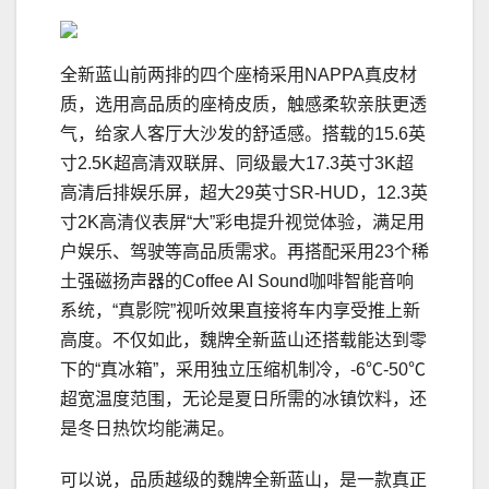
全新蓝山前两排的四个座椅采用NAPPA真皮材
质，选用高品质的座椅皮质，触感柔软亲肤更透
气，给家人客厅大沙发的舒适感。搭载的15.6英
寸2.5K超高清双联屏、同级最大17.3英寸3K超
高清后排娱乐屏，超大29英寸SR-HUD，12.3英
寸2K高清仪表屏“大”彩电提升视觉体验，满足用
户娱乐、驾驶等高品质需求。再搭配采用23个稀
土强磁扬声器的Coffee AI Sound咖啡智能音响
系统，“真影院”视听效果直接将车内享受推上新
高度。不仅如此，魏牌全新蓝山还搭载能达到零
下的“真冰箱”，采用独立压缩机制冷，-6℃-50℃
超宽温度范围，无论是夏日所需的冰镇饮料，还
是冬日热饮均能满足。
可以说，品质越级的魏牌全新蓝山，是一款真正