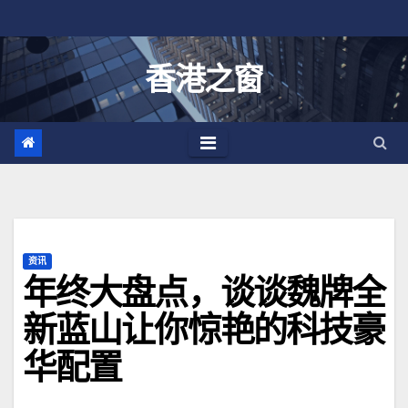
跳
至
内
香港之窗
容
资讯
年终大盘点，谈谈魏牌全
新蓝山让你惊艳的科技豪
华配置