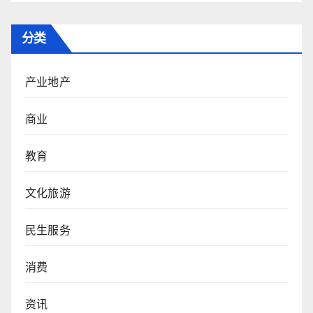
分类
产业地产
商业
教育
文化旅游
民生服务
消费
资讯