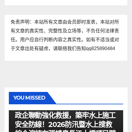
免责声明：本站所有文章由会员即时发表，本站对所
有文章的真实性、完整性及立场等，不负任何法律责
任。用户应自行判断内容之真实性。如有不适当或对
于文章出处有疑虑，请联络我们告知qq825890484
YOU MISSED
资讯
政企聯動強化救援，築牢水上施工
安全防線！2026防汛暨水上搜救