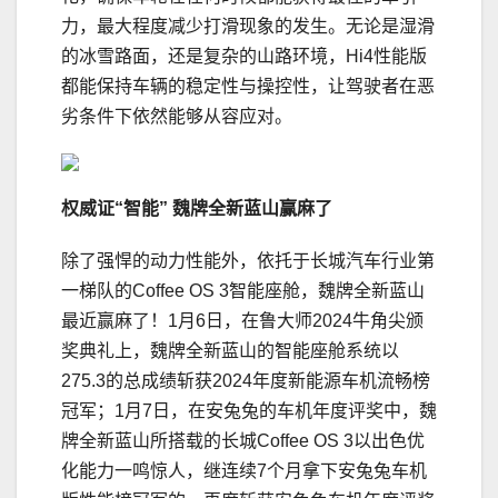
力，最大程度减少打滑现象的发生。无论是湿滑
的冰雪路面，还是复杂的山路环境，Hi4性能版
都能保持车辆的稳定性与操控性，让驾驶者在恶
劣条件下依然能够从容应对。
权威证“智能”
魏牌全新蓝山赢麻了
除了强悍的动力性能外，依托于长城汽车行业第
一梯队的Coffee OS 3智能座舱，魏牌全新蓝山
最近赢麻了！1月6日，在鲁大师2024牛角尖颁
奖典礼上，魏牌全新蓝山的智能座舱系统以
275.3的总成绩斩获2024年度新能源车机流畅榜
冠军；1月7日，在安兔兔的车机年度评奖中，魏
牌全新蓝山所搭载的长城Coffee OS 3以出色优
化能力一鸣惊人，继连续7个月拿下安兔兔车机