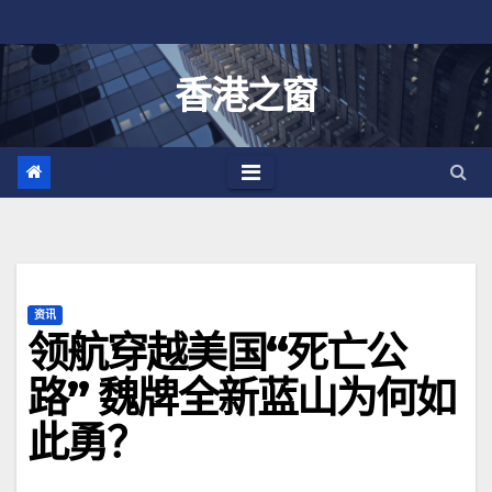
跳
至
内
香港之窗
容
资讯
领航穿越美国“死亡公
路” 魏牌全新蓝山为何如
此勇？