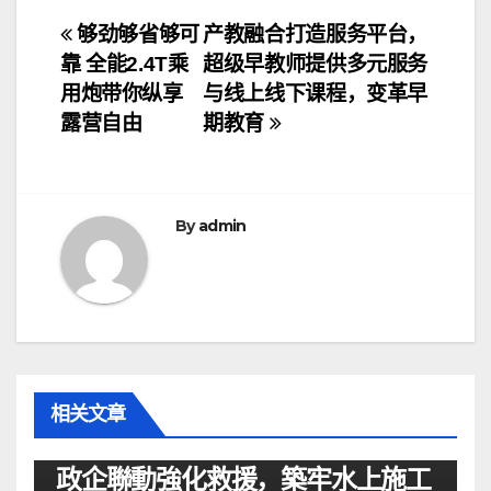
文
够劲够省够可
产教融合打造服务平台，
靠 全能2.4T乘
超级早教师提供多元服务
章
用炮带你纵享
与线上线下课程，变革早
导
露营自由
期教育
航
By
admin
相关文章
资讯
政企聯動強化救援，築牢水上施工