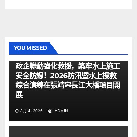
YOU MISSED
资讯
政企聯動強化救援，築牢水上施工
安全防線！2026防汛暨水上搜救
綜合演練在張靖皋長江大橋項目開
展
8月 4, 2026
ADMIN