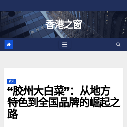
跳
至
内
香港之窗
容
资讯
“胶州大白菜”：从地方
特色到全国品牌的崛起之
路