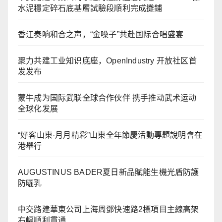
水泥穩定碎石底基層試驗段順利完成攤鋪
香江奏响和合之声，“金嗓子”共赴国际合唱盛宴
聚力共建工业知识底座，OpenIndustry 开放社区首
发发布
蒙牛成为国际武联全球合作伙伴 携手推动武术运动
全球化发展
“好客山東·月月精彩”山東全年節慶活動專題說明會在
港舉行
AUGUSTINUS BADER夏日新品賦能生機光盾防護
防曬乳
中交路建華東公司上海周鄧快速路2標項目主線高架
右幅順利貫通