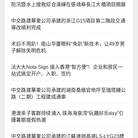
防汛暨水上搜救綜合演練在張靖皋長江大橋項目開展
中交路建華東公司承建的浙江G15項目第二階段交通
導改順利完成
术后不用趴！南山华厦眼科“免趴”新技术，让49岁男
子解除失明危机
法大大Nota Sign 接入香港“智方便”！企业和居民一
站式搞定开户、入职、签约
中交路建華東公司承建的湖南桑植官地坪至瑞塔鋪公
路（二期）工程建成通車
港澳亲子客群持续涌入 珠海海泉湾“玩趣好乐day”引
爆暑期度假热潮
中交路建華東公司承建的江蘇連宿高速LS-LYG23標