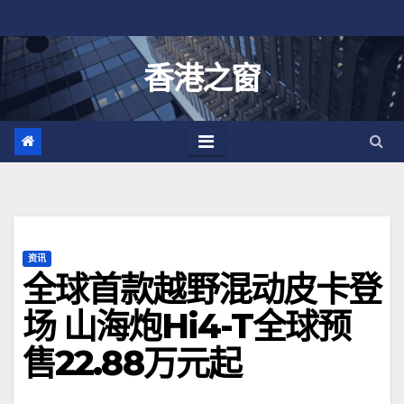
跳
至
内
香港之窗
容
资讯
全球首款越野混动皮卡登
场 山海炮Hi4-T全球预
售22.88万元起