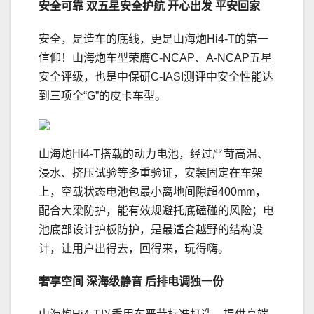
安全可靠
双五星安全护航 开心出发 平安回家
安全，是造车的底线，更是山海炮Hi4-T的第一
信仰！山海炮车型荣膺C-NCAP、A-NCAP五星
安全评级，也是中保研C-IASI测评中安全性能达
到三项全“G”的皮卡车型。
山海炮Hi4-T搭载的动力电池，经过严苛高温、
浸水、挤压试验等多重验证，安装固定在车架
上，空载状态电池包最小离地间隙超400mm，
配合大梁防护，能有效规避托底磕碰的风险；电
池底部设计护板防护，是最适合越野的结构设
计，让用户出得去，回得来，玩得嗨。
奢享空间 深海级静音
后排电调独一份