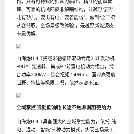
构，具有可持续的强动力输出、精准的能量管
理、可靠的机械四驱非解耦结构，让越野“要劲
儿有劲儿，要电有电、要省能省”，做到“全工况
从容驾驭，全场景极致体验”，是越野新能源皮
卡最优解。
山海炮Hi4-T搭载米勒循环混动专用2.0T发动机
+9HAT变速器，集成P2前置电机动力组合，综
合功率300kW，综合扭矩750N·m，面对高强度
越野、拖挂等极限工况，依然从容不迫。
全域掌控
通勤
低
油耗
长途不焦虑
越野更给力
山海炮Hi4-T具备强大的全域掌控能力，依托“纯
电、混动、智能”三种动力模式，实现全场景工