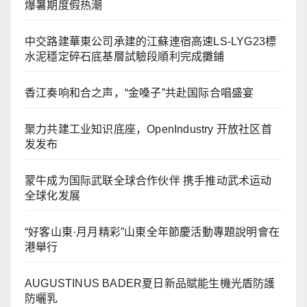
爆暑期度假热潮
中交路建華東公司承建的江蘇連宿高速LS-LYG23標
水泥穩定碎石底基層試驗段順利完成攤鋪
香江奏响和合之声，“金嗓子”共赴国际合唱盛宴
聚力共建工业知识底座，OpenIndustry 开放社区首
发发布
蒙牛成为国际武联全球合作伙伴 携手推动武术运动
全球化发展
“好客山東·月月精彩”山東全年節慶活動專題說明會在
港舉行
AUGUSTINUS BADER夏日新品賦能生機光盾防護
防曬乳