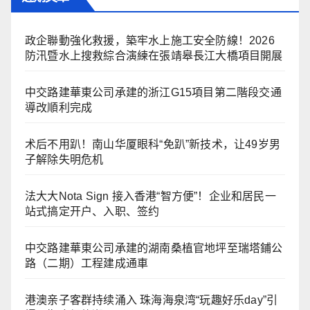
政企聯動強化救援，築牢水上施工安全防線！2026
防汛暨水上搜救綜合演練在張靖皋長江大橋項目開展
中交路建華東公司承建的浙江G15項目第二階段交通
導改順利完成
术后不用趴！南山华厦眼科“免趴”新技术，让49岁男
子解除失明危机
法大大Nota Sign 接入香港“智方便”！企业和居民一
站式搞定开户、入职、签约
中交路建華東公司承建的湖南桑植官地坪至瑞塔鋪公
路（二期）工程建成通車
港澳亲子客群持续涌入 珠海海泉湾“玩趣好乐day”引