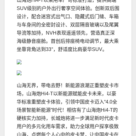
山海炮Hi4-T以乘用车严苛标准打造，提供高端
SUV级别的户外出行奢享空间体验。创新双后围
设计，配合迷宫式出气口、隐藏式后门缝、车箱
与车身间的全密封设计、双层隔音玻璃以及尾翼
导流等加持，NVH表现遥遥领先，营造真正深
海级静音座舱。首创后排座椅电动调节，最大乘
坐靠背角达到33°，舒适度比肩豪华SUV。
山海无界，带电去野！新能源浪潮正重塑皮卡市
场，山海炮Hi4-T以新能源赋能皮卡未来，以豪
华标准重塑皮卡体验，引领中国皮卡迈入“4.0全
场景智能新能源”时代！相信有了山海炮Hi4-T的
硬核实力加持，长城炮将进一步满足新时代皮卡
用户的多元化用车需求，助力全球用户探享极致
山海，点燃每个人心中的皮卡梦，让中国皮卡在