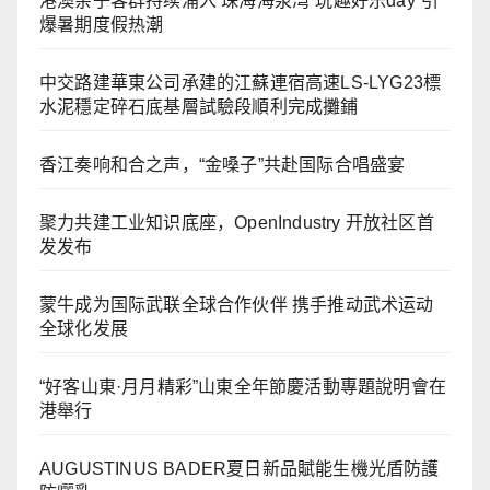
港澳亲子客群持续涌入 珠海海泉湾“玩趣好乐day”引
爆暑期度假热潮
中交路建華東公司承建的江蘇連宿高速LS-LYG23標
水泥穩定碎石底基層試驗段順利完成攤鋪
香江奏响和合之声，“金嗓子”共赴国际合唱盛宴
聚力共建工业知识底座，OpenIndustry 开放社区首
发发布
蒙牛成为国际武联全球合作伙伴 携手推动武术运动
全球化发展
“好客山東·月月精彩”山東全年節慶活動專題說明會在
港舉行
AUGUSTINUS BADER夏日新品賦能生機光盾防護