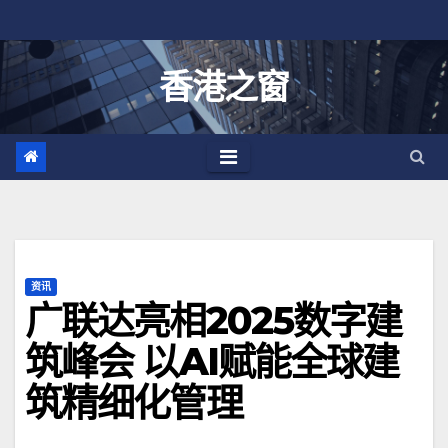
跳
至
内
香港之窗
容
资讯
广联达亮相2025数字建
筑峰会 以AI赋能全球建
筑精细化管理