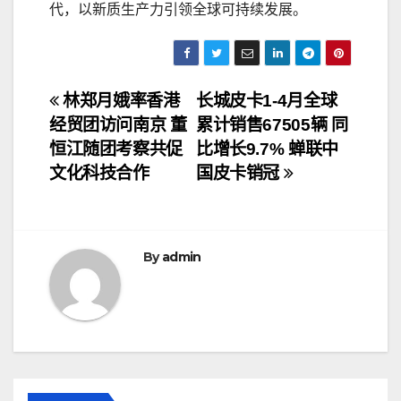
代，以新质生产力引领全球可持续发展。
文
林郑月娥率香港
长城皮卡1-4月全球
经贸团访问南京 董
累计销售67505辆 同
章
恒江随团考察共促
比增长9.7% 蝉联中
导
文化科技合作
国皮卡销冠
航
By
admin