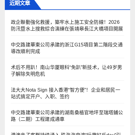
近期文章
政企聯動強化救援，築牢水上施工安全防線！2026
防汛暨水上搜救綜合演練在張靖皋長江大橋項目開展
中交路建華東公司承建的浙江G15項目第二階段交通
導改順利完成
术后不用趴！南山华厦眼科“免趴”新技术，让49岁男
子解除失明危机
法大大Nota Sign 接入香港“智方便”！企业和居民一
站式搞定开户、入职、签约
中交路建華東公司承建的湖南桑植官地坪至瑞塔鋪公
路（二期）工程建成通車