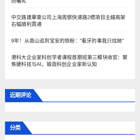
防曬乳
中交路建華東公司上海周鄧快速路2標項目主線高架
右幅順利貫通
9年！从南山追到宝安的铁粉：“看牙的事我只找她”
港科大企业家科创学者课程首期班第三模块收官：聚
焦硬科技与AI，锻造科创企业家新认知
近期评论
分类