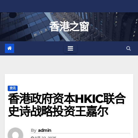
跳
至
内
香港之窗
容
资讯
香港政府资本HKIC联合
史诗战略投资王嘉尔
By
admin