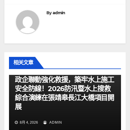
By
admin
相关文章
资讯
政企聯動強化救援，築牢水上施工
安全防線！2026防汛暨水上搜救
綜合演練在張靖皋長江大橋項目開
展
8月 4, 2026
ADMIN