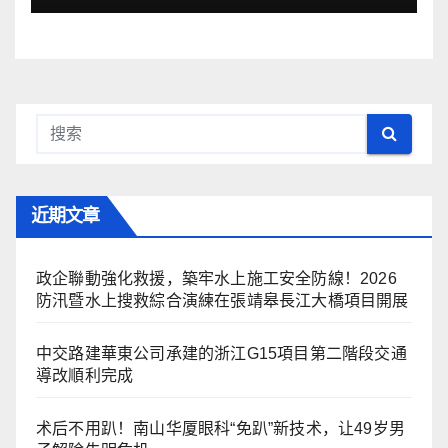
近期文章
政企聯動強化救援，築牢水上施工安全防線！2026
防汛暨水上搜救綜合演練在張靖皋長江大橋項目開展
中交路建華東公司承建的浙江G15項目第二階段交通
導改順利完成
术后不用趴！南山华厦眼科“免趴”新技术，让49岁男