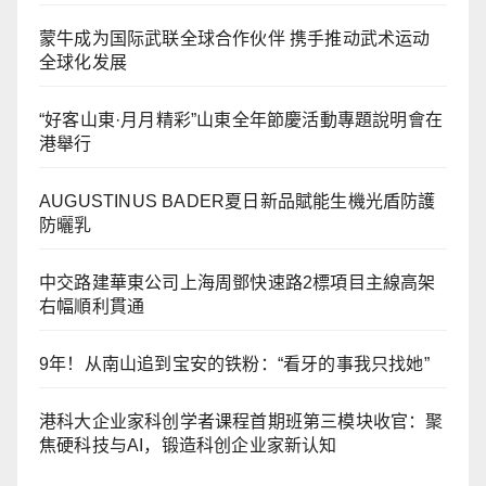
蒙牛成为国际武联全球合作伙伴 携手推动武术运动
全球化发展
“好客山東·月月精彩”山東全年節慶活動專題說明會在
港舉行
AUGUSTINUS BADER夏日新品賦能生機光盾防護
防曬乳
中交路建華東公司上海周鄧快速路2標項目主線高架
右幅順利貫通
9年！从南山追到宝安的铁粉：“看牙的事我只找她”
港科大企业家科创学者课程首期班第三模块收官：聚
焦硬科技与AI，锻造科创企业家新认知