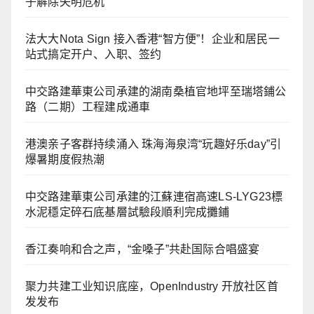
子解除失明危机
法大大Nota Sign 接入香港“智方便”！企业和居民一
站式搞定开户、入职、签约
中交路建華東公司承建的湖南桑植官地坪至瑞塔鋪公
路（二期）工程建成通車
港澳亲子客群持续涌入 珠海海泉湾“玩趣好乐day”引
爆暑期度假热潮
中交路建華東公司承建的江蘇連宿高速LS-LYG23標
水泥穩定碎石底基層試驗段順利完成攤鋪
香江奏响和合之声，“金嗓子”共赴国际合唱盛宴
聚力共建工业知识底座，OpenIndustry 开放社区首
发发布