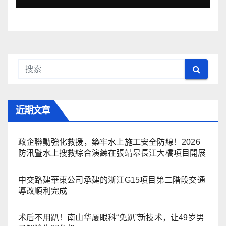
近期文章
政企聯動強化救援，築牢水上施工安全防線！2026
防汛暨水上搜救綜合演練在張靖皋長江大橋項目開展
中交路建華東公司承建的浙江G15項目第二階段交通
導改順利完成
术后不用趴！南山华厦眼科“免趴”新技术，让49岁男