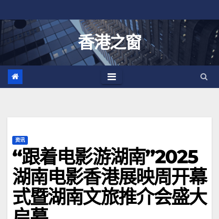
跳
至
内
香港之窗
容
资讯
“跟着电影游湖南”2025
湖南电影香港展映周开幕
式暨湖南文旅推介会盛大
启幕