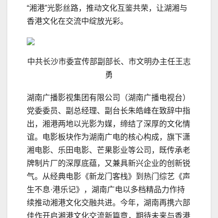
“湘港”光影丝路，推动文化互鉴共荣，让湖湘与
香港文化在交流中绽放光彩。
中共
长沙市委宣传部副部长、市文明办主任王志
勇
湖南广播影视集团有限公司（湖南广播电视台）
党委委员、副总经理、副台长朱皓峰在致辞中指
出，湘港两地以光影为媒，缔结了深厚的文化情
谊。电影板块作为湖南广电的核心构成，旗下潇
湘电影、乐田电影、芒果影业等公司，既传承老
牌制片厂的深厚底蕴，又兼具新兴企业的创新锐
气。从经典电影《新龙门客栈》到热门综艺《声
生不息·港乐记》，湖南广电以多档精品力作持
续推动湘港文化交融共进。今年，湖南再携六部
佳作开启湘港文化交流新篇章，期待未来与香港