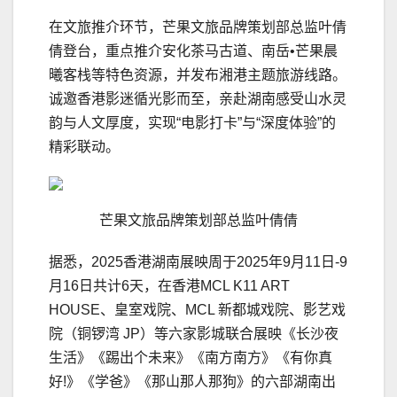
在文旅推介环节，芒果文旅品牌策划部总监叶倩
倩登台，重点推介安化茶马古道、南岳•芒果晨
曦客栈等特色资源，并发布湘港主题旅游线路。
诚邀香港影迷循光影而至，亲赴湖南感受山水灵
韵与人文厚度，实现“电影打卡”与“深度体验”的
精彩联动。
芒果文旅品牌策划部总监叶倩倩
据悉，2025香港湖南展映周于2025年9月11日-9
月16日共计6天，在香港MCL K11 ART
HOUSE、皇室戏院、MCL 新都城戏院、影艺戏
院（铜锣湾 JP）等六家影城联合展映《长沙夜
生活》《踢出个未来》《南方南方》《有你真
好!》《学爸》《那山那人那狗》的六部湖南出