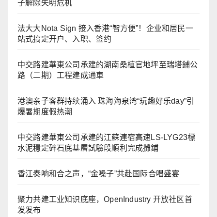
子解除失明危机
法大大Nota Sign 接入香港“智方便”！企业和居民一
站式搞定开户、入职、签约
中交路建華東公司承建的湖南桑植官地坪至瑞塔鋪公
路（二期）工程建成通車
港澳亲子客群持续涌入 珠海海泉湾“玩趣好乐day”引
爆暑期度假热潮
中交路建華東公司承建的江蘇連宿高速LS-LYG23標
水泥穩定碎石底基層試驗段順利完成攤鋪
香江奏响和合之声，“金嗓子”共赴国际合唱盛宴
聚力共建工业知识底座，OpenIndustry 开放社区首
发发布