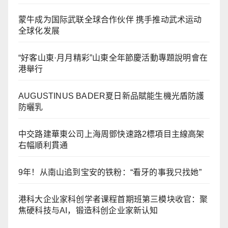
蒙牛成为国际武联全球合作伙伴 携手推动武术运动
全球化发展
“好客山東·月月精彩”山東全年節慶活動專題說明會在
港舉行
AUGUSTINUS BADER夏日新品賦能生機光盾防護
防曬乳
中交路建華東公司上海周鄧快速路2標項目主線高架
右幅順利貫通
9年！从南山追到宝安的铁粉：“看牙的事我只找她”
港科大企业家科创学者课程首期班第三模块收官：聚
焦硬科技与AI，锻造科创企业家新认知