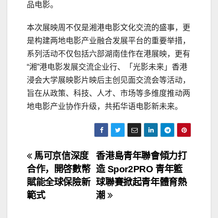
品电影。
本次展映周不仅是湘港电影文化交流的盛事，更
是构建两地电影产业融合发展平台的重要举措，
系列活动不仅包括六部湖南佳作在港展映，更有
“湘”港电影发展交流企业行、「光影未来」香港
浸会大学展映影片映后主创见面交流会等活动，
旨在从政策、科技、人才、市场等多维度推动两
地电影产业协作升级，共拓华语电影新未来。
文
馬可京信深度
香港島青年聯會傾力打
合作，開啓數幣
造 Spor2PRO 青年籃
章
賦能全球保險新
球聯賽掀起青年體育熱
导
範式
潮