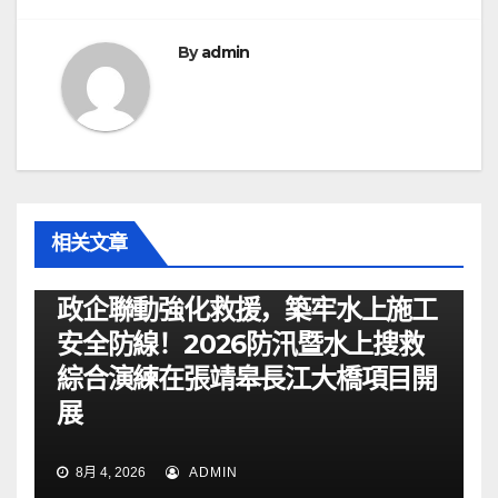
航
By
admin
相关文章
资讯
政企聯動強化救援，築牢水上施工
安全防線！2026防汛暨水上搜救
綜合演練在張靖皋長江大橋項目開
展
8月 4, 2026
ADMIN