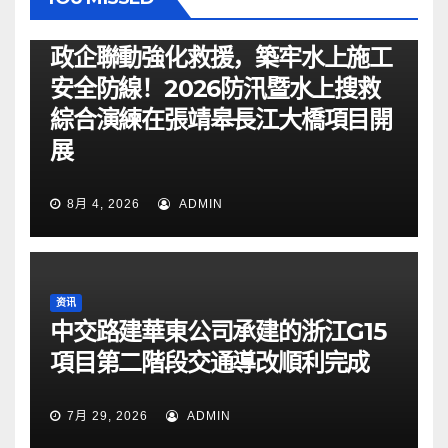
资讯
政企聯動強化救援，築牢水上施工
安全防線！2026防汛暨水上搜救
綜合演練在張靖皋長江大橋項目開
展
8月 4, 2026
ADMIN
资讯
中交路建華東公司承建的浙江G15
項目第二階段交通導改順利完成
7月 29, 2026
ADMIN