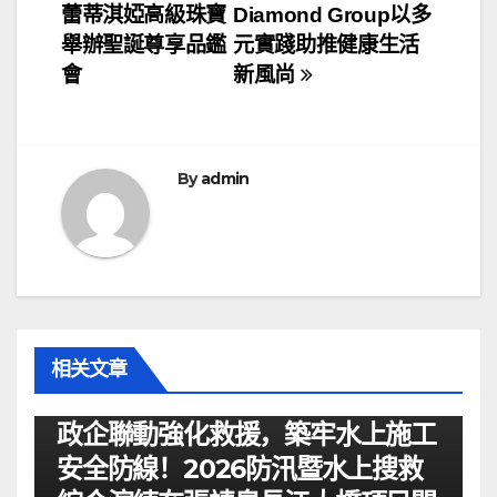
章
蕾蒂淇婭高級珠寶
Diamond Group以多
导
舉辦聖誕尊享品鑑
元實踐助推健康生活
會
新風尚
航
By
admin
相关文章
资讯
政企聯動強化救援，築牢水上施工
安全防線！2026防汛暨水上搜救