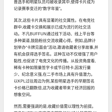
晋选手和明星队员均被收录其中,使得卡片成为
记录赛季变迁的“数字年鉴”。
其次,这些卡片具有显著的社交属性。在电竞社
群中,收藏卡交换和展示已成为流行的社交活
动。不凡BUFFUN通过线下活动、线上平台等
多种渠道,鼓励粉丝交流收藏心得。例如,品牌计
划举办“卡牌见面会”活动,邀请收藏者分享故事,并
有机会获得选手签名。这种互动不仅增强了用户
黏性,也促进了电竞文化的传播。从投资角度看,
稀有卡种如限量签字卡或节日特卡,因发行量
少、纪念意义强,在二手市场上具有升值潜力。
以KPL过往周边为例,某些明星选手的早期签名
卡价格已翻数倍,这为收藏者带来了经济回报的
想象空间。
然而,需要强调的是,收藏价值需以理性为前提。