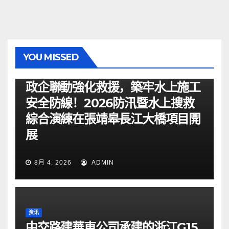
YOU MISSED
资讯
政企聯動強化救援，築牢水上施工
安全防線！2026防汛暨水上搜救
綜合演練在張靖皋長江大橋項目開
展
8月 4, 2026
ADMIN
资讯
中交路建華東公司承建的浙江G15