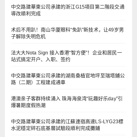
中交路建華東公司承建的浙江G15項目第二階段交通
導改順利完成
术后不用趴！南山华厦眼科“免趴”新技术，让49岁男
子解除失明危机
法大大Nota Sign 接入香港“智方便”！企业和居民一
站式搞定开户、入职、签约
中交路建華東公司承建的湖南桑植官地坪至瑞塔鋪公
路（二期）工程建成通車
港澳亲子客群持续涌入 珠海海泉湾“玩趣好乐day”引
爆暑期度假热潮
中交路建華東公司承建的江蘇連宿高速LS-LYG23標
水泥穩定碎石底基層試驗段順利完成攤鋪