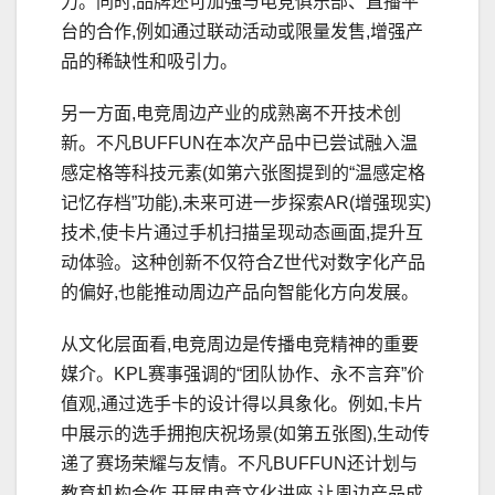
力。同时,品牌还可加强与电竞俱乐部、直播平
台的合作,例如通过联动活动或限量发售,增强产
品的稀缺性和吸引力。
另一方面,电竞周边产业的成熟离不开技术创
新。不凡BUFFUN在本次产品中已尝试融入温
感定格等科技元素(如第六张图提到的“温感定格
记忆存档”功能),未来可进一步探索AR(增强现实)
技术,使卡片通过手机扫描呈现动态画面,提升互
动体验。这种创新不仅符合Z世代对数字化产品
的偏好,也能推动周边产品向智能化方向发展。
从文化层面看,电竞周边是传播电竞精神的重要
媒介。KPL赛事强调的“团队协作、永不言弃”价
值观,通过选手卡的设计得以具象化。例如,卡片
中展示的选手拥抱庆祝场景(如第五张图),生动传
递了赛场荣耀与友情。不凡BUFFUN还计划与
教育机构合作,开展电竞文化讲座,让周边产品成