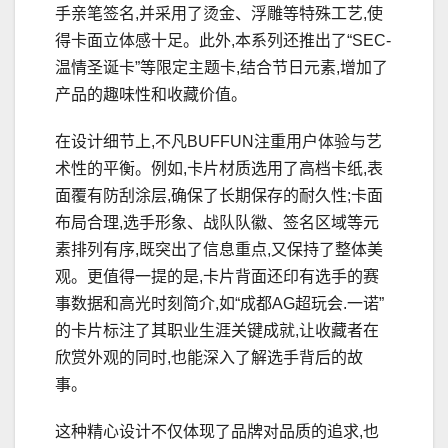
手亲笔签名,并采用了烫金、浮雕等特殊工艺,使
得卡面立体感十足。此外,本系列还推出了“SEC-
温情圣诞卡”等限定主题卡,结合节日元素,增加了
产品的趣味性和收藏价值。
在设计细节上,不凡BUFFUN注重用户体验与艺
术性的平衡。例如,卡片材质选用了高档卡纸,表
面覆有防刮涂层,确保了长期保存的耐久性;卡面
布局合理,选手形象、战队队徽、签名区域等元
素排列有序,既突出了信息重点,又保持了整体美
观。更值得一提的是,卡片背面还印有选手的赛
事数据和高光时刻简介,如“成都AG超玩会.一诺”
的卡片标注了其职业生涯关键成就,让收藏者在
欣赏外观的同时,也能深入了解选手背后的故
事。
这种精心设计不仅体现了品牌对品质的追求,也