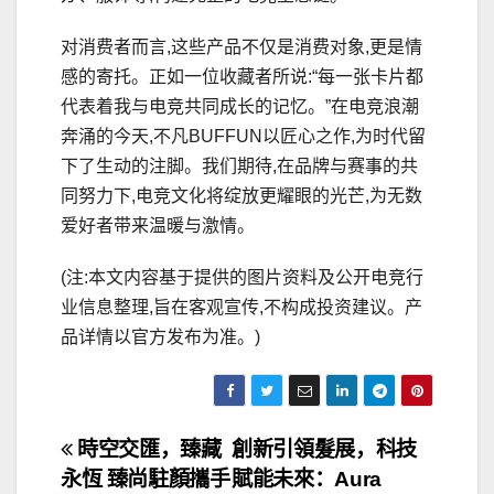
对消费者而言,这些产品不仅是消费对象,更是情
感的寄托。正如一位收藏者所说:“每一张卡片都
代表着我与电竞共同成长的记忆。”在电竞浪潮
奔涌的今天,不凡BUFFUN以匠心之作,为时代留
下了生动的注脚。我们期待,在品牌与赛事的共
同努力下,电竞文化将绽放更耀眼的光芒,为无数
爱好者带来温暖与激情。
(注:本文内容基于提供的图片资料及公开电竞行
业信息整理,旨在客观宣传,不构成投资建议。产
品详情以官方发布为准。)
文
時空交匯，臻藏
創新引領髮展，科技
永恆 臻尚駐顏攜手
賦能未來：Aura