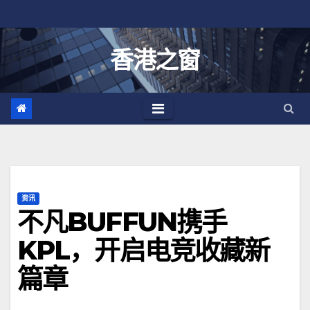
跳
至
内
香港之窗
容
资讯
不凡BUFFUN携手
KPL，开启电竞收藏新
篇章