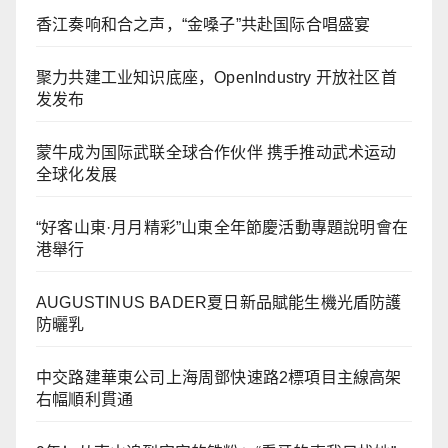
香江奏响和合之声，“金嗓子”共赴国际合唱盛宴
聚力共建工业知识底座，OpenIndustry 开放社区首
发发布
蒙牛成为国际武联全球合作伙伴 携手推动武术运动
全球化发展
“好客山東·月月精彩”山東全年節慶活動專題說明會在
港舉行
AUGUSTINUS BADER夏日新品賦能生機光盾防護
防曬乳
中交路建華東公司上海周鄧快速路2標項目主線高架
右幅順利貫通