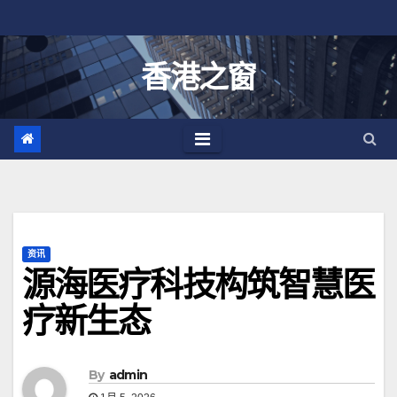
跳
至
内
香港之窗
容
资讯
源海医疗科技构筑智慧医
疗新生态
By
admin