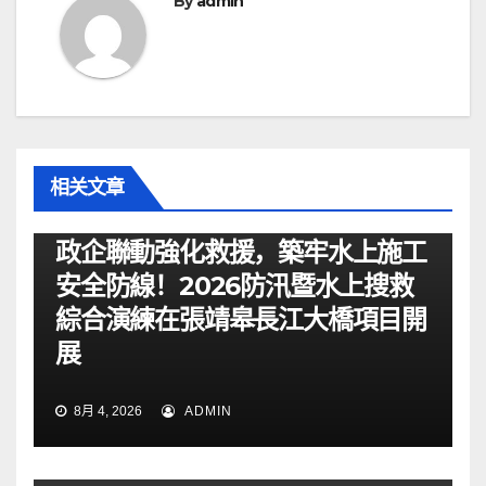
航
By
admin
相关文章
资讯
政企聯動強化救援，築牢水上施工
安全防線！2026防汛暨水上搜救
綜合演練在張靖皋長江大橋項目開
展
8月 4, 2026
ADMIN