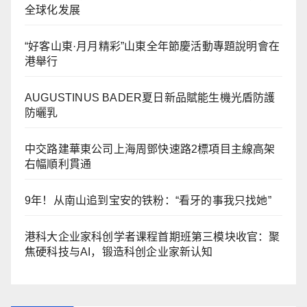
全球化发展
“好客山東·月月精彩”山東全年節慶活動專題說明會在
港舉行
AUGUSTINUS BADER夏日新品賦能生機光盾防護
防曬乳
中交路建華東公司上海周鄧快速路2標項目主線高架
右幅順利貫通
9年！从南山追到宝安的铁粉：“看牙的事我只找她”
港科大企业家科创学者课程首期班第三模块收官：聚
焦硬科技与AI，锻造科创企业家新认知