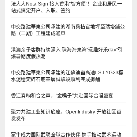
法大大Nota Sign 接入香港“智方便”！企业和居民一
站式搞定开户、入职、签约
中交路建華東公司承建的湖南桑植官地坪至瑞塔鋪公
路（二期）工程建成通車
港澳亲子客群持续涌入 珠海海泉湾“玩趣好乐day”引
爆暑期度假热潮
中交路建華東公司承建的江蘇連宿高速LS-LYG23標
水泥穩定碎石底基層試驗段順利完成攤鋪
香江奏响和合之声，“金嗓子”共赴国际合唱盛宴
聚力共建工业知识底座，OpenIndustry 开放社区首
发发布
蒙牛成为国际武联全球合作伙伴 携手推动武术运动