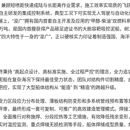
统，兼顾短喷距快速成陆与长距离作业需求，施工效率实现质的飞
完全自主研发的集成控制系统，典型工况下可实现无人驾驶与自动化
上，“浚广”拥有国内首套自主开发及应用的“甲醇-柴油”双燃料
60万吨，是国内首艘获得产品碳足迹证书的大舱容耙吸挖泥船，树
”四大特性于一身的“浚广”，正以硬核实力印证着制造强国、海洋
秉持 “高起点设计、高标准实施、全过程严控”的理念，全力追
泥船在复杂海况下保持最佳受力状态，团队对结构件切割精度、
，实现了大型船体结构从 “能造” 到 “精造”的跨越升级。
受力区段应力分布处理、薄板结构防变形和多系统管线预布置等
评审，最终形成一套可复制、可推广的高效建造管理模式。焊接
，全面推行对称施焊、分段控热等工艺措施，有效降低残余变形
实时温控监测、重点焊缝无损检测等手段，船体焊缝成型质量、