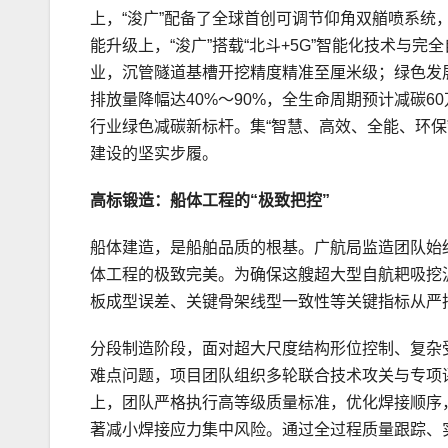
上，“浚广”配备了全球首创可调节仰角双艏喷系
能升级上，“浚广”搭载“北斗+5G”智能化技术与
业，沉管隧道基槽开挖精度精准至厘米级；绿色发展
排放量降幅达40%～90%，全生命周期预计减碳
行业绿色减碳新标杆。集“智慧、高效、全能、环保
建设的坚实步履。
高标锻造：船体工程的“极致把控”
船体建造，是船舶品质的根基。广航局监造团队始终
体工程的极致完美。为确保这艘超大型自航耙吸挖
板成型误差、关键骨架线型一致性等关键指标从严把控
分段制造阶段，面对超大尺度结构形位控制、复杂
难点问题，项目团队组织多轮联合技术攻关与专项
上，团队严格执行高等级质量标准，优化焊接顺序
著减小焊接应力集中风险。通过全过程质量跟踪、