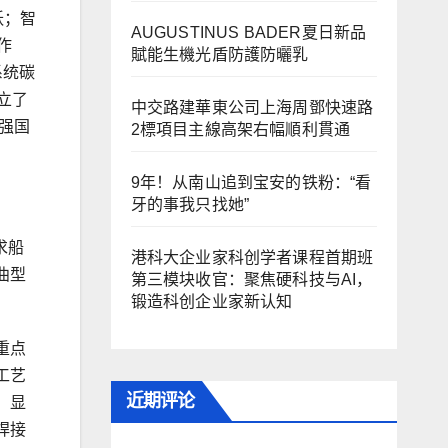
跃；智
AUGUSTINUS BADER夏日新品
作
賦能生機光盾防護防曬乳
系统碳
立了
中交路建華東公司上海周鄧快速路
强国
2標項目主線高架右幅順利貫通
9年！从南山追到宝安的铁粉：“看
牙的事我只找她”
求船
港科大企业家科创学者课程首期班
曲型
第三模块收官：聚焦硬科技与AI，
锻造科创企业家新认知
重点
工艺
近期评论
，显
焊接