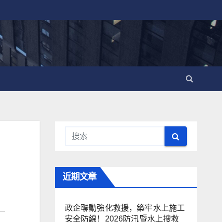
近期文章
政企聯動強化救援，築牢水上施工
安全防線！2026防汛暨水上搜救