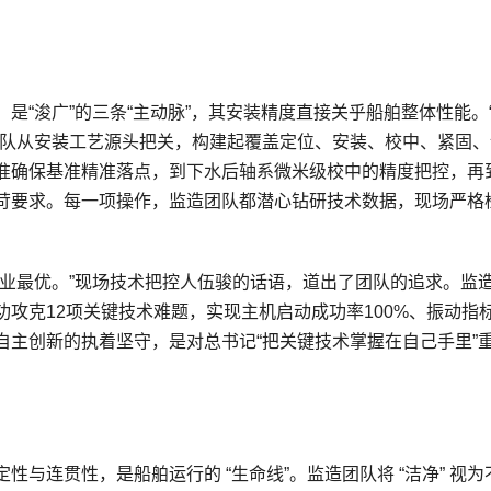
是“浚广”的三条“主动脉”，其安装精度直接关乎船舶整体性能。
团队从安装工艺源头把关，构建起覆盖定位、安装、校中、紧固、
准确保基准精准落点，到下水后轴系微米级校中的精度把控，再
苛要求。每一项操作，监造团队都潜心钻研技术数据，现场严格
行业最优。”现场技术把控人伍骏的话语，道出了团队的追求。监
攻克12项关键技术难题，实现主机启动成功率100%、振动指
自主创新的执着坚守，是对总书记“把关键技术掌握在自己手里”
与连贯性，是船舶运行的 “生命线”。监造团队将 “洁净” 视为