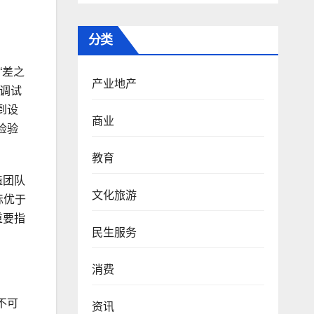
分类
“差之
产业地产
调试
到设
商业
检验
教育
造团队
文化旅游
标优于
重要指
民生服务
消费
不可
资讯