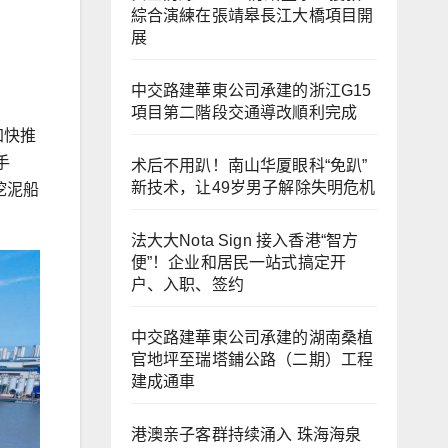
綜合演練在張靖皋長江大橋項目開
展
中交路建華東公司承建的浙江G15
項目第二階段交通導改順利完成
加快推
手
术后不用趴！南山华厦眼科“免趴”
新技术，让49岁男子解除失明危机
挖泥船
法大大Nota Sign 接入香港“智方
便”！企业和居民一站式搞定开
户、入职、签约
中交路建華東公司承建的湖南桑植
官地坪至瑞塔鋪公路（二期）工程
建成通車
港澳亲子客群持续涌入 珠海海泉