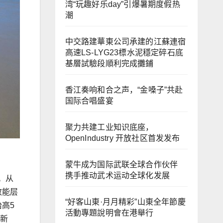
湾“玩趣好乐day”引爆暑期度假热
潮
中交路建華東公司承建的江蘇連宿
高速LS-LYG23標水泥穩定碎石底
基層試驗段順利完成攤鋪
香江奏响和合之声，“金嗓子”共赴
国际合唱盛宴
聚力共建工业知识底座，
OpenIndustry 开放社区首发发布
蒙牛成为国际武联全球合作伙伴
携手推动武术运动全球化发展
。从
效能层
“好客山東·月月精彩”山東全年節慶
高5
活動專題說明會在港舉行
创新