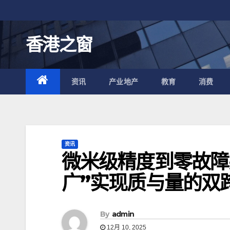
跳
至
内
香港之窗
容
资讯
产业地产
教育
消费
资讯
微米级精度到零故障
广”实现质与量的双
By
admin
12月 10, 2025