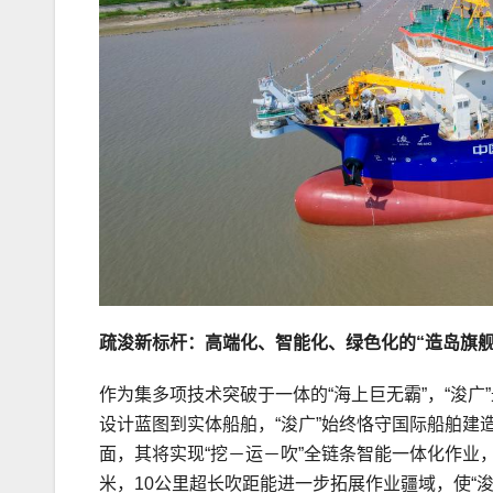
疏浚新标杆：高端化、智能化、绿色化的“造岛旗舰
作为集多项技术突破于一体的“海上巨无霸”，“浚广
设计蓝图到实体船舶，“浚广”始终恪守国际船舶
面，其将实现“挖－运－吹”全链条智能一体化作业
米，10公里超长吹距能进一步拓展作业疆域，使“