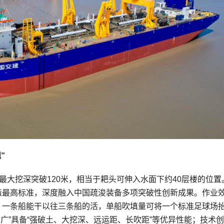
”
”最大挖深突破120米，相当于耙头可伸入水面下约40层楼的位置
建造最高标准，深度融入中国疏浚装备多项突破性创新成果。作业
，一条船能干以往三条船的活，单船吹填量可将一个标准足球场抬
浚广”具备“强破土、大挖深、远运距、长吹距”等优异性能；技术