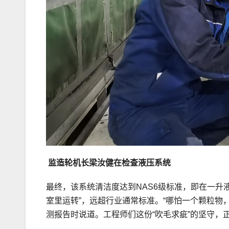
监造轮机长梁汝健在检查液压系统
最终，该系统清洁度达到NAS6级标准，即在一升
室里运转”，远超行业通常标准。“哪怕一个颗粒物
测报告时说道。工程师们这份“吹毛求疵”的坚守，