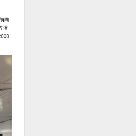
前瞻
等潜
00