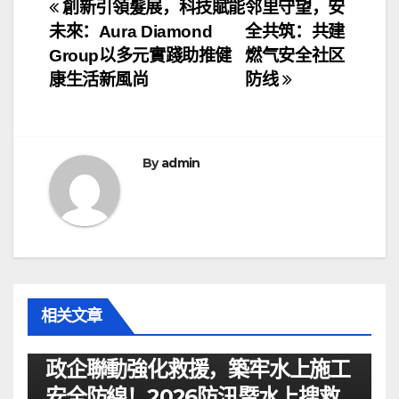
文
創新引領髮展，科技賦能
邻里守望，安
未來：Aura Diamond
全共筑：共建
章
Group以多元實踐助推健
燃气安全社区
导
康生活新風尚
防线
航
By
admin
相关文章
资讯
政企聯動強化救援，築牢水上施工
安全防線！2026防汛暨水上搜救