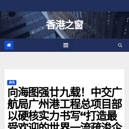
跳
至
内
香港之窗
容
资讯
向海图强廿九载！中交广
航局广州港工程总项目部
以硬核实力书写“打造最
受欢迎的世界一流疏浚企