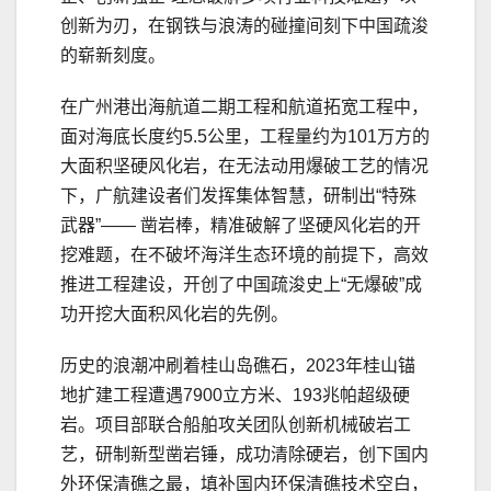
创新为刃，在钢铁与浪涛的碰撞间刻下中国疏浚
的崭新刻度。
在广州港出海航道二期工程和航道拓宽工程中，
面对海底长度约5.5公里，工程量约为101万方的
大面积坚硬风化岩，在无法动用爆破工艺的情况
下，广航建设者们发挥集体智慧，研制出“特殊
武器”—— 凿岩棒，精准破解了坚硬风化岩的开
挖难题，在不破坏海洋生态环境的前提下，高效
推进工程建设，开创了中国疏浚史上“无爆破”成
功开挖大面积风化岩的先例。
历史的浪潮冲刷着桂山岛礁石，2023年桂山锚
地扩建工程遭遇7900立方米、193兆帕超级硬
岩。项目部联合船舶攻关团队创新机械破岩工
艺，研制新型凿岩锤，成功清除硬岩，创下国内
外环保清礁之最，填补国内环保清礁技术空白，