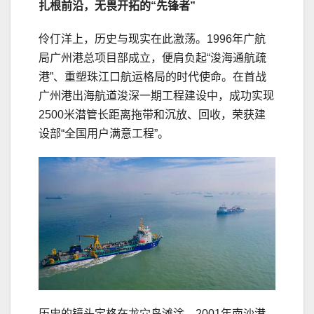
扎根前沿，无畏开拓的“先锋者”
伶仃洋上，历史与现实在此激荡。1996年广航
局广州港总项目部成立，便肩负起“浚海通航疏
港”、重塑珠江口航运格局的时代使命。在首战
广州港出海航道浚深一期工程建设中，成功实现
2500米潜管长距离拖带和沉放、回收，荣获建
设部“全国用户满意工程”。
历史的镜头定格在龙穴岛滩涂，2001年南沙港