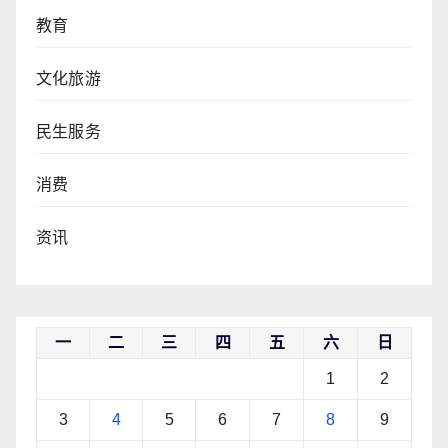
教育
文化旅游
民生服务
消费
资讯
一
二
三
四
五
六
日
1
2
3
4
5
6
7
8
9