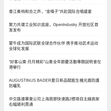
香江奏响和合之声，“金嗓子”共赴国际合唱盛宴
聚力共建工业知识底座，OpenIndustry 开放社区首
发发布
蒙牛成为国际武联全球合作伙伴 携手推动武术运动
全球化发展
“好客山東·月月精彩”山東全年節慶活動專題說明會在
港舉行
AUGUSTINUS BADER夏日新品賦能生機光盾防護
防曬乳
中交路建華東公司上海周鄧快速路2標項目主線高架
右幅順利貫通