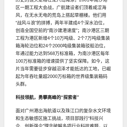
区一期工程大会战，广航建设者们顶着咸涩海
风，在无水无电的荒岛上搭起草棚楼。他们用
“战风斗浪”的拼搏，两年半建成4个深水泊位，
创造全国空前的“南沙建港速度”；南沙港区三期
工程为港区新增4个10万吨级、2个7万吨级集装
箱海轮泊位和24个2000吨级集装箱驳船泊位，
年通过能力达到568万标准箱，为南沙港区每年
100万标准箱的增速提供了坚实保障。如今，这
片当年需要徒步穿越沼泽才能抵达的工地，已崛
起为年吞吐量超2000万标箱的世界级集装箱码
头群。
科技领航，勇攀高峰的“探索者”
面对广州港出海航道以及珠江口的复杂水文环境
和生态敏感区施工挑战，项目部践行“科技兴
企、创新强企”理念破解多项行业科技难题，以