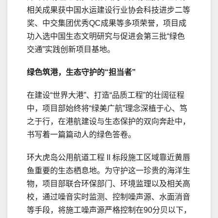
相关成果获中国水运建设行业协会科技进步二等
奖、中交集团优秀QC成果等多项荣誉，项目成
功入选中国生态文明研究与促进会第三批“绿色
交通”实践创新项目基地。
绿色筑港，生态守护的“担当者”
在建设“世界大港”、打造“品质工程”的壮阔征程
中，项目部始终将“绿美广航”理念深植于心、笃
之于行，在港航建设与生态保护的双向奔赴中，
书写着一篇篇动人的绿色答卷。
环大虎岛公用航道工程 II 标段施工区域靠近黄唇
鱼重要的生态栖息地。为守护这一珍贵的海洋生
物，项目部联合环保部门、环境监理以及相关高
校，通过噪音实时监测、控制噪声源、水面消音
等手段，将施工噪声源严格控制在90分贝以下，