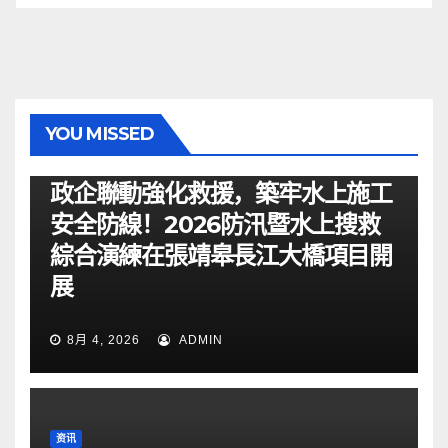
YOU MISSED
资讯
政企聯動強化救援，築牢水上施工
安全防線！2026防汛暨水上搜救
綜合演練在張靖皋長江大橋項目開
展
8月 4, 2026
ADMIN
资讯