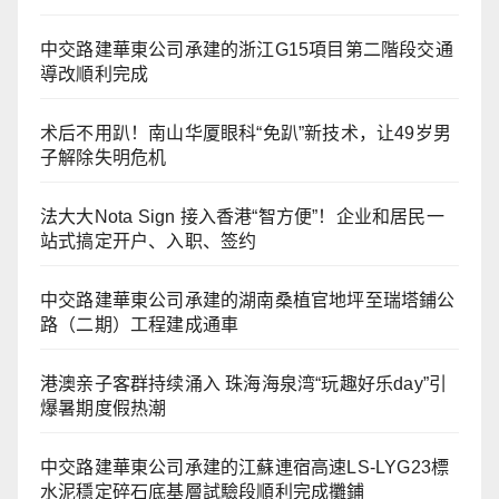
中交路建華東公司承建的浙江G15項目第二階段交通
導改順利完成
术后不用趴！南山华厦眼科“免趴”新技术，让49岁男
子解除失明危机
法大大Nota Sign 接入香港“智方便”！企业和居民一
站式搞定开户、入职、签约
中交路建華東公司承建的湖南桑植官地坪至瑞塔鋪公
路（二期）工程建成通車
港澳亲子客群持续涌入 珠海海泉湾“玩趣好乐day”引
爆暑期度假热潮
中交路建華東公司承建的江蘇連宿高速LS-LYG23標
水泥穩定碎石底基層試驗段順利完成攤鋪