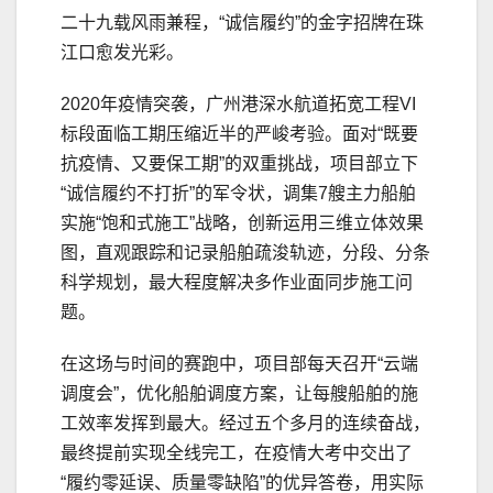
二十九载风雨兼程，“诚信履约”的金字招牌在珠
江口愈发光彩。
2020年疫情突袭，广州港深水航道拓宽工程VI
标段面临工期压缩近半的严峻考验。面对“既要
抗疫情、又要保工期”的双重挑战，项目部立下
“诚信履约不打折”的军令状，调集7艘主力船舶
实施“饱和式施工”战略，创新运用三维立体效果
图，直观跟踪和记录船舶疏浚轨迹，分段、分条
科学规划，最大程度解决多作业面同步施工问
题。
在这场与时间的赛跑中，项目部每天召开“云端
调度会”，优化船舶调度方案，让每艘船舶的施
工效率发挥到最大。经过五个多月的连续奋战，
最终提前实现全线完工，在疫情大考中交出了
“履约零延误、质量零缺陷”的优异答卷，用实际