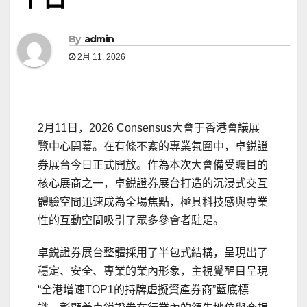
By
admin
2月 11, 2026
2月11日，2026 Consensus大會于香港會議展
覽中心開幕。在有條不紊的專業氛圍中，卓鋭證
券展台今日正式開放。作為本次大會備受矚目的
核心展商之一，卓鋭證券展台打造的沉浸式交互
體驗空間迅速成為全場焦點，極具科技感與專業
性的互動空間吸引了眾多參會者駐足。
卓鋭證券展台整體採用了半包式結構，呈現出了
穩定、安全、專業的業內形象，主視覺醒目呈現
“全港增速TOP1的持牌虛擬資產券商”藍底標