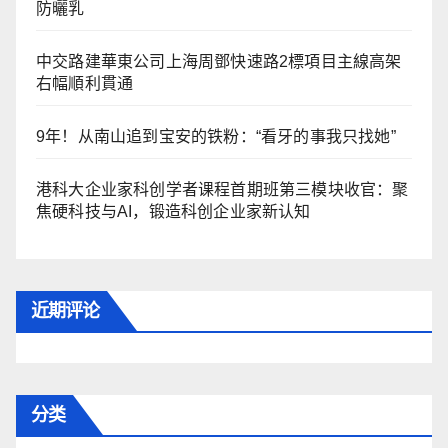
防曬乳
中交路建華東公司上海周鄧快速路2標項目主線高架
右幅順利貫通
9年！从南山追到宝安的铁粉：“看牙的事我只找她”
港科大企业家科创学者课程首期班第三模块收官：聚
焦硬科技与AI，锻造科创企业家新认知
近期评论
分类