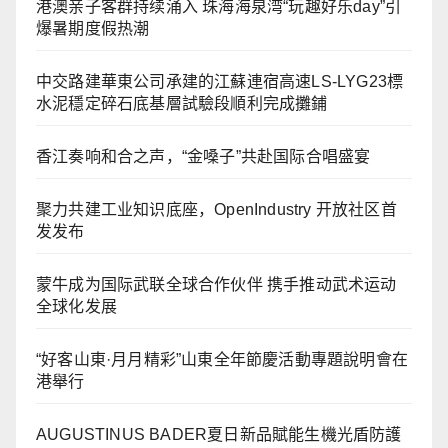
港澳亲子客群持续涌入 珠海海泉湾“玩趣好乐day”引
爆暑期度假热潮
中交路建華東公司承建的江蘇連宿高速LS-LYG23標
水泥穩定碎石底基層試驗段順利完成攤鋪
香江奏响和合之声，“金嗓子”共赴国际合唱盛宴
聚力共建工业知识底座，OpenIndustry 开放社区首
发发布
蒙牛成为国际武联全球合作伙伴 携手推动武术运动
全球化发展
“好客山東·月月精彩”山東全年節慶活動專題說明會在
港舉行
AUGUSTINUS BADER夏日新品賦能生機光盾防護