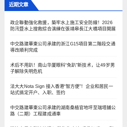
近期文章
政企聯動強化救援，築牢水上施工安全防線！2026
防汛暨水上搜救綜合演練在張靖皋長江大橋項目開展
中交路建華東公司承建的浙江G15項目第二階段交通
導改順利完成
术后不用趴！南山华厦眼科“免趴”新技术，让49岁男
子解除失明危机
法大大Nota Sign 接入香港“智方便”！企业和居民一
站式搞定开户、入职、签约
中交路建華東公司承建的湖南桑植官地坪至瑞塔鋪公
路（二期）工程建成通車