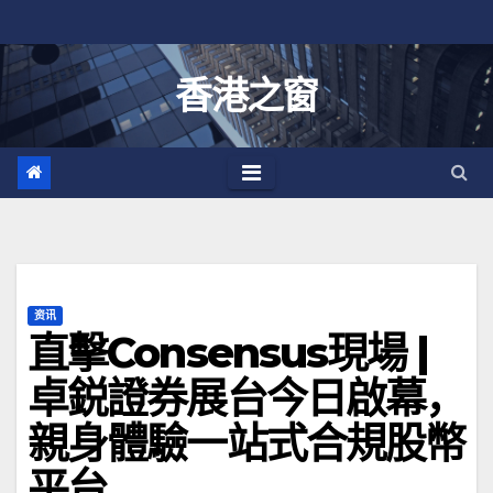
跳
至
内
香港之窗
容
资讯
直擊Consensus現場 |
卓鋭證券展台今日啟幕，
親身體驗一站式合規股幣
平台