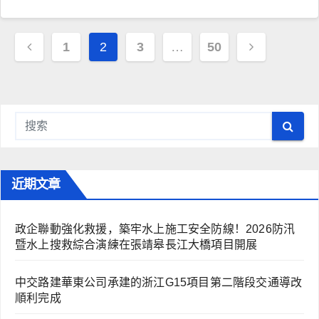
文
1
2
3
…
50
章
导
航
近期文章
政企聯動強化救援，築牢水上施工安全防線！2026防汛
暨水上搜救綜合演練在張靖皋長江大橋項目開展
中交路建華東公司承建的浙江G15項目第二階段交通導改
順利完成