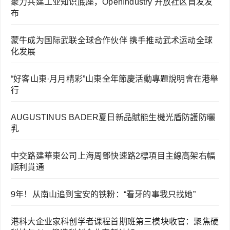
聚力共建工业知识底座，OpenIndustry 开放社区首发发
布
蒙牛成为国际武联全球合作伙伴 携手推动武术运动全球
化发展
“好客山東·月月精彩”山東全年節慶活動專題說明會在港舉
行
AUGUSTINUS BADER夏日新品賦能生機光盾防護防曬
乳
中交路建華東公司上海周鄧快速路2標項目主線高架右幅
順利貫通
9年！从南山追到宝安的铁粉：“看牙的事我只找她”
港科大企业家科创学者课程首期班第三模块收官：聚焦硬