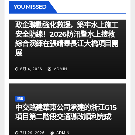
YOU MISSED
资讯
政企聯動強化救援，築牢水上施工
安全防線！2026防汛暨水上搜救
綜合演練在張靖皋長江大橋項目開
展
8月 4, 2026
ADMIN
资讯
中交路建華東公司承建的浙江G15
項目第二階段交通導改順利完成
7月 29, 2026
ADMIN