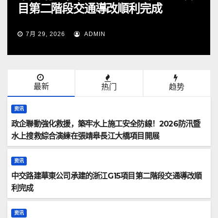
交通導改順利完成
技术，让49岁
ADMIN
7月 29, 2026
ADM
最新
热门
趋势
资讯
政企聯動強化救援，築牢水上施工安全防線！2026防汛暨
水上搜救綜合演練在張靖皋長江大橋項目開展
资讯
中交路建華東公司承建的浙江G15項目第二階段交通導改順
利完成
资讯