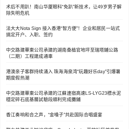
术后不用趴！南山华厦眼科“免趴”新技术，让49岁男子解
除失明危机
法大大Nota Sign 接入香港“智方便”！企业和居民一站式
搞定开户、入职、签约
中交路建華東公司承建的湖南桑植官地坪至瑞塔鋪公路
（二期）工程建成通車
港澳亲子客群持续涌入 珠海海泉湾“玩趣好乐day”引爆暑
期度假热潮
中交路建華東公司承建的江蘇連宿高速LS-LYG23標水泥
穩定碎石底基層試驗段順利完成攤鋪
香江奏响和合之声，“金嗓子”共赴国际合唱盛宴