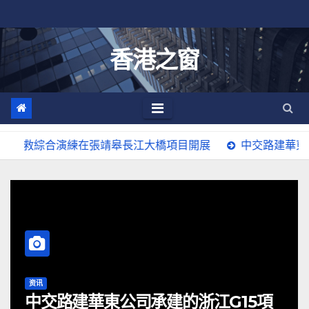
跳
至
内
香港之窗
容
救綜合演練在張靖皋長江大橋項目開展
中交路建華東公司承
资讯
公司承建的浙江G15項
术后不用趴！南