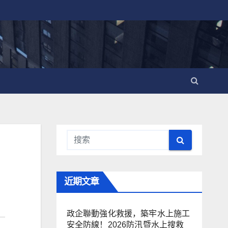
近期文章
政企聯動強化救援，築牢水上施工
安全防線！2026防汛暨水上搜救