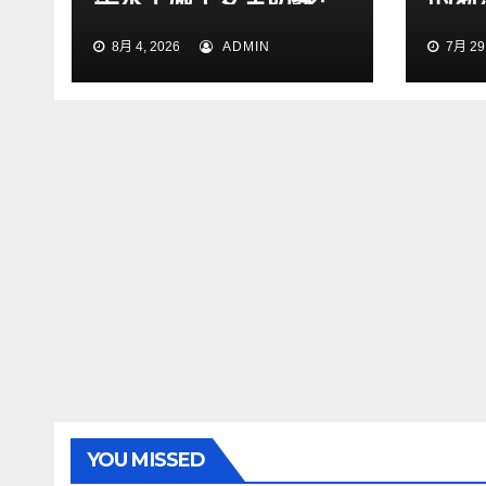
2026防汛暨水上搜救
段交
8月 4, 2026
ADMIN
7月 29,
綜合演練在張靖皋長江
大橋項目開展
YOU MISSED