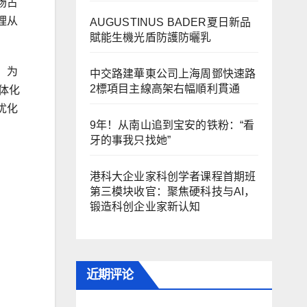
场占
理从
AUGUSTINUS BADER夏日新品
賦能生機光盾防護防曬乳
，为
中交路建華東公司上海周鄧快速路
2標項目主線高架右幅順利貫通
体化
优化
9年！从南山追到宝安的铁粉：“看
牙的事我只找她”
港科大企业家科创学者课程首期班
第三模块收官：聚焦硬科技与AI，
锻造科创企业家新认知
近期评论