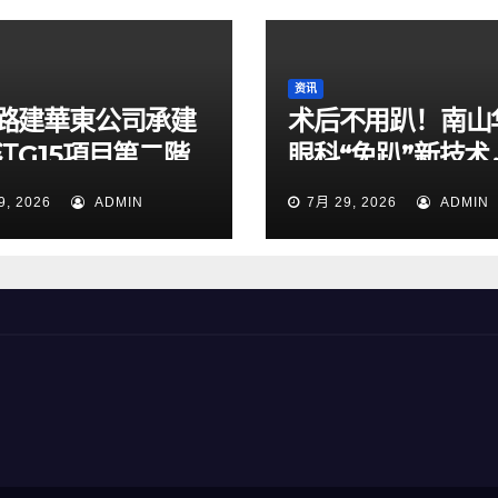
资讯
路建華東公司承建
术后不用趴！南山
江G15項目第二階
眼科“免趴”新技术
通導改順利完成
49岁男子解除失
9, 2026
ADMIN
7月 29, 2026
ADMIN