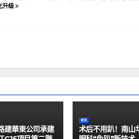
化升级
资讯
路建華東公司承建
术后不用趴！南山
江G15項目第二階
眼科“免趴”新技术