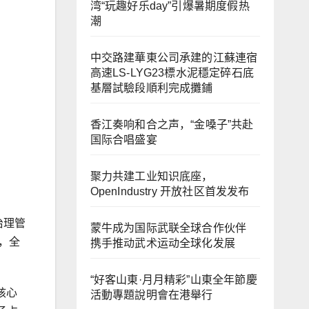
湾“玩趣好乐day”引爆暑期度假热
潮
中交路建華東公司承建的江蘇連宿
高速LS-LYG23標水泥穩定碎石底
基層試驗段順利完成攤鋪
香江奏响和合之声，“金嗓子”共赴
国际合唱盛宴
聚力共建工业知识底座，
OpenIndustry 开放社区首发发布
治理管
蒙牛成为国际武联全球合作伙伴
控，全
携手推动武术运动全球化发展
“好客山東·月月精彩”山東全年節慶
核心
活動專題說明會在港舉行