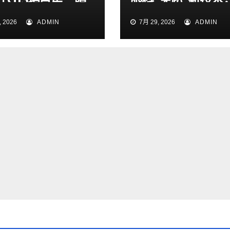
通導改順利完成
49岁男子解除失明
 2026
ADMIN
7月 29, 2026
ADMIN