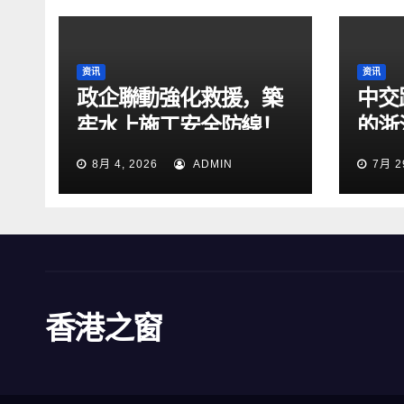
资讯
资讯
政企聯動強化救援，築
中交
牢水上施工安全防線！
的浙
2026防汛暨水上搜救綜
段交
8月 4, 2026
ADMIN
7月 2
合演練在張靖皋長江大
橋項目開展
香港之窗