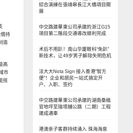
綜合演練在張靖皋長江大橋項目開
展
支
中交路建華東公司承建的浙江G15
項目第二階段交通導改順利完成
凭借持
制造
术后不用趴！南山华厦眼科“免趴”
新技术，让49岁男子解除失明危机
级高
法大大Nota Sign 接入香港“智方
域市
便”！企业和居民一站式搞定开
能技
户、入职、签约
中交路建華東公司承建的湖南桑植
官地坪至瑞塔鋪公路（二期）工程
建成通車
港澳亲子客群持续涌入 珠海海泉