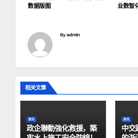
数据版图
业数智
章
导
航
By
admin
相关文章
资讯
资讯
政企聯動強化救援，築
中交
牢水上施工安全防線！
的浙