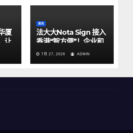
资讯
华厦
法大大Nota Sign 接入
，让
香港“智方便”！企业和
明危机
居民一站式搞定开户、
7月 27, 2026
ADMIN
入职、签约