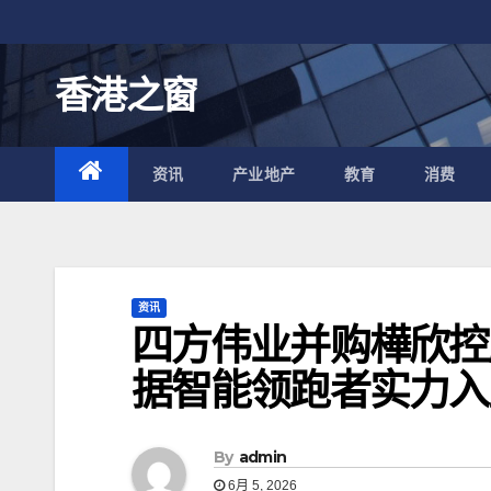
跳
至
内
香港之窗
容
资讯
产业地产
教育
消费
资讯
四方伟业并购樺欣控
据智能领跑者实力入
By
admin
6月 5, 2026