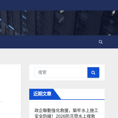
近期文章
政企聯動強化救援，築牢水上施工
安全防線！2026防汛暨水上搜救