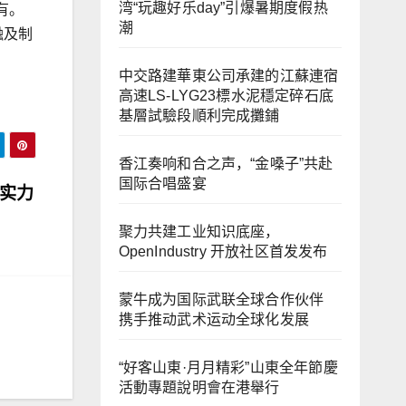
湾“玩趣好乐day”引爆暑期度假热
有。
潮
融及制
中交路建華東公司承建的江蘇連宿
高速LS-LYG23標水泥穩定碎石底
基層試驗段順利完成攤鋪
香江奏响和合之声，“金嗓子”共赴
国际合唱盛宴
者实力
聚力共建工业知识底座，
OpenIndustry 开放社区首发发布
蒙牛成为国际武联全球合作伙伴
携手推动武术运动全球化发展
“好客山東·月月精彩”山東全年節慶
活動專題說明會在港舉行