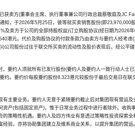
会已获卖方(董事会主席、执行董事兼公司行政总裁蔡敬庭及JC Fash
香港伟业软件通知，于2026年5月25日，彼等就买卖销售股份(即23,970,000
%及卖方于公司的全部持股权益)订立购股协议(经日期为2026年
9,540港元。代价及购股协议的付款条款乃由卖方与要约人经考虑
；(ii)公司股份过往于联交所买卖的流动性及股价表现后，经公平
成时，要约人须就所有已发行股份(要约人及要约人一致行动人士已
要约。要约价每股要约股份8.323港元较股份于最后交易日在联
现有主要业务。要约人无意于紧随要约截止后对集团现有营运及
何资产(包括固定资产)，惟于日常业务过程中进行者除外。收购
合的策略性机遇。要约人及四方伟业有意透过策略性投资探索全
富经验，亦将协助集团建立及维系商业关系，以提升集团的营运