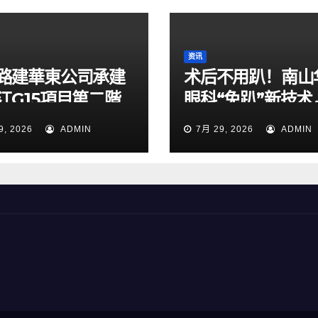
资讯
路建華東公司承建
术后不用趴！南山
江G15項目第二階
眼科“免趴”新技术
通導改順利完成
49岁男子解除失
9, 2026
ADMIN
7月 29, 2026
ADMIN