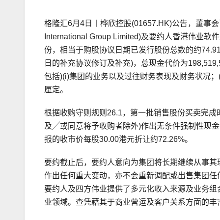
格隆汇6月4日丨桦欣控股(01657.HK)公告，董事
International Group Limited)及要约人
份，相当于购股协议日期已发行股份总数的约74.91
日的补充协议修订及补充)，总现金代价为198,51
包括)(i)集团的业务以及过往财务表现及财务状况
厘定。
根据收购守则规则26.1，第一批销售股份买卖完
及╱或同意将予收购者除外)作出无条件强制性现金
报的收市价每股30.00港元折让约72.26%。
要约截止后，要约人意向为集团将长期继续从事其
作出任何重大变动，亦不会重新调配或出售集团任
要约人及四方伟业提供了多元化收入来源及业务组
业领域。查凭藉其于商业营运及客户关系方面的丰