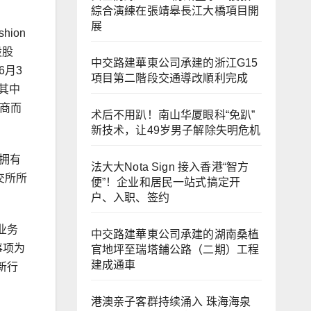
綜合演練在張靖皋長江大橋項目開
展
ion
股股
中交路建華東公司承建的浙江G15
6月3
項目第二階段交通導改順利完成
(其中
磋商而
术后不用趴！南山华厦眼科“免趴”
新技术，让49岁男子解除失明危机
拥有
法大大Nota Sign 接入香港“智方
交所所
便”！企业和居民一站式搞定开
户、入职、签约
业务
中交路建華東公司承建的湖南桑植
事项为
官地坪至瑞塔鋪公路（二期）工程
建成通車
新行
。
港澳亲子客群持续涌入 珠海海泉