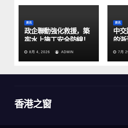
资讯
资讯
政企聯動強化救援，築
中交
牢水上施工安全防線！
的浙
2026防汛暨水上搜救綜
段交
8月 4, 2026
ADMIN
7月 2
合演練在張靖皋長江大
橋項目開展
香港之窗