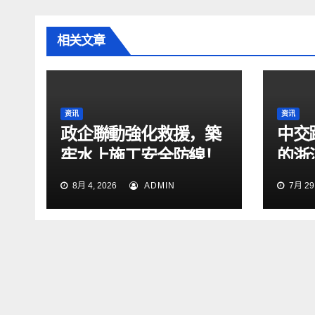
相关文章
资讯
资讯
政企聯動強化救援，築
中交
牢水上施工安全防線！
的浙
2026防汛暨水上搜救
段交
8月 4, 2026
ADMIN
7月 29,
綜合演練在張靖皋長江
大橋項目開展