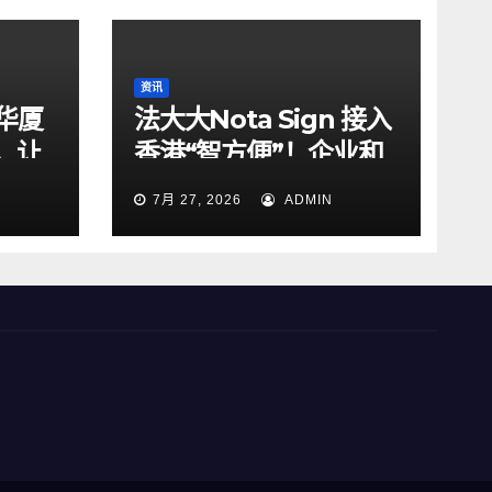
资讯
华厦
法大大Nota Sign 接入
，让
香港“智方便”！企业和
明危机
居民一站式搞定开户、
7月 27, 2026
ADMIN
入职、签约