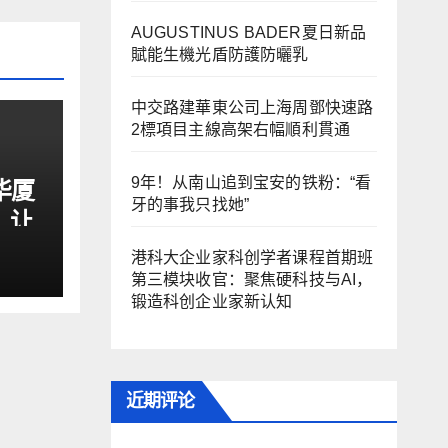
AUGUSTINUS BADER夏日新品
賦能生機光盾防護防曬乳
中交路建華東公司上海周鄧快速路
2標項目主線高架右幅順利貫通
9年！从南山追到宝安的铁粉：“看
华厦
牙的事我只找她”
，让
危机
港科大企业家科创学者课程首期班
第三模块收官：聚焦硬科技与AI，
锻造科创企业家新认知
近期评论