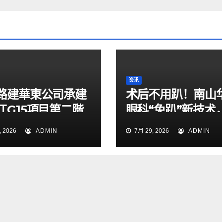
资讯
路建華東公司承建
术后不用趴！南山
江G15項目第二階
眼科“免趴”新技术
通導改順利完成
49岁男子解除失明
 2026
ADMIN
7月 29, 2026
ADMIN