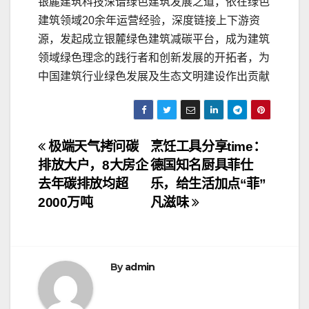
银麓建筑科技深谙绿色建筑发展之道，依在绿色
建筑领域20余年运营经验，深度链接上下游资
源，发起成立银麓绿色建筑减碳平台，成为建筑
领域绿色理念的践行者和创新发展的开拓者，为
中国建筑行业绿色发展及生态文明建设作出贡献
文
极端天气拷问碳
烹饪工具分享time：
排放大户，8大房企
德国知名厨具菲仕
章
去年碳排放均超
乐，给生活加点“菲”
导
2000万吨
凡滋味
航
By
admin