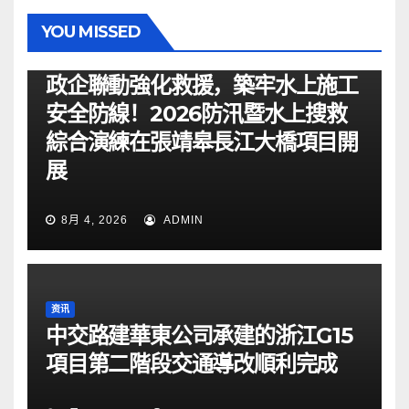
YOU MISSED
资讯
政企聯動強化救援，築牢水上施工
安全防線！2026防汛暨水上搜救
綜合演練在張靖皋長江大橋項目開
展
8月 4, 2026
ADMIN
资讯
中交路建華東公司承建的浙江G15
項目第二階段交通導改順利完成