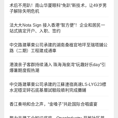
术后不用趴！南山华厦眼科“免趴”新技术，让49岁男
子解除失明危机
法大大Nota Sign 接入香港“智方便”！企业和居民一
站式搞定开户、入职、签约
中交路建華東公司承建的湖南桑植官地坪至瑞塔鋪公
路（二期）工程建成通車
港澳亲子客群持续涌入 珠海海泉湾“玩趣好乐day”引
爆暑期度假热潮
中交路建華東公司承建的江蘇連宿高速LS-LYG23標
水泥穩定碎石底基層試驗段順利完成攤鋪
香江奏响和合之声，“金嗓子”共赴国际合唱盛宴