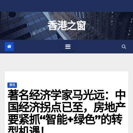
跳
至
内
香港之窗
容
资讯
著名经济学家马光远：中
国经济拐点已至，房地产
要紧抓“智能+绿色”的转
型机遇！