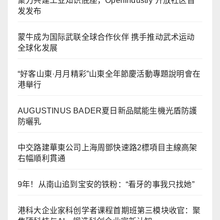
聚力共建工业知识底座，OpenIndustry 开放社区首
发发布
蒙牛成为国际武联全球合作伙伴 携手推动武术运动
全球化发展
“好客山東·月月精彩”山東全年節慶活動專題說明會在
港舉行
AUGUSTINUS BADER夏日新品賦能生機光盾防護
防曬乳
中交路建華東公司上海周鄧快速路2標項目主線高架
右幅順利貫通
9年！从南山追到宝安的铁粉：“看牙的事我只找她”
港科大企业家科创学者课程首期班第三模块收官：聚