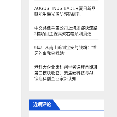
AUGUSTINUS BADER夏日新品
賦能生機光盾防護防曬乳
中交路建華東公司上海周鄧快速路
2標項目主線高架右幅順利貫通
9年！从南山追到宝安的铁粉：“看
牙的事我只找她”
港科大企业家科创学者课程首期班
第三模块收官：聚焦硬科技与AI，
锻造科创企业家新认知
近期评论