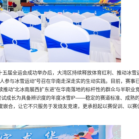
在第十五届全运会成功举办后，大湾区持续释放体育红利、推动冰雪
亿人参与冰雪运动”号召在华南走深走实的生动实践。目前，赛事
续推动”北冰南展西扩东进”在华南落地的标杆性的群众与半职业
尝试成长为具备辨识度的年度冰雪IP——稳定的赛道标准、成熟
度嵌合，让它不只服务于发烧友竞速，更承担起以赛促训、以赛