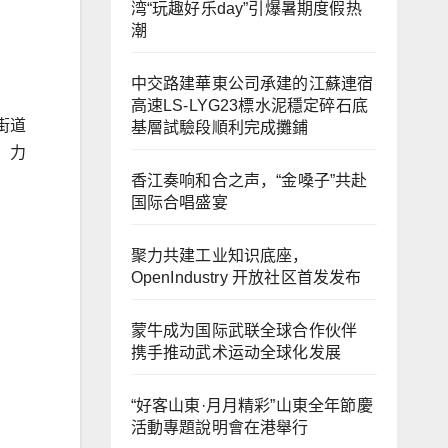
湾“玩趣好乐day”引爆暑期度假热
潮
中交路建華東公司承建的江蘇連宿
高速LS-LYG23標水泥穩定碎石底
街道
基層試驗段順利完成攤鋪
、力
香江奏响和合之声，“金嗓子”共赴
国际合唱盛宴
聚力共建工业知识底座，
OpenIndustry 开放社区首发发布
蒙牛成为国际武联全球合作伙伴
携手推动武术运动全球化发展
“好客山東·月月精彩”山東全年節慶
活動專題說明會在港舉行