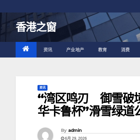
跳
至
内
香港之窗
容
资讯
产业地产
教育
消费
资讯
“湾区鸣刃 御雪破境
华卡鲁杯”滑雪绿道
By
admin
6月 29, 2026