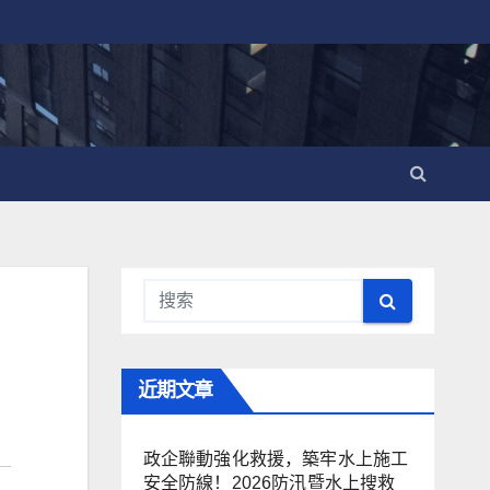
近期文章
政企聯動強化救援，築牢水上施工
安全防線！2026防汛暨水上搜救