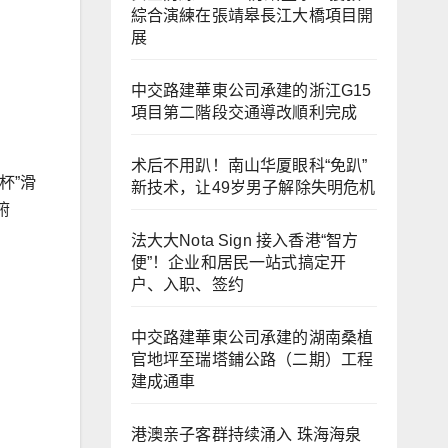
綜合演練在張靖皋長江大橋項目開
展
中交路建華東公司承建的浙江G15
項目第二階段交通導改順利完成
术后不用趴！南山华厦眼科“免趴”
杯”滑
新技术，让49岁男子解除失明危机
俯
法大大Nota Sign 接入香港“智方
便”！企业和居民一站式搞定开
户、入职、签约
中交路建華東公司承建的湖南桑植
官地坪至瑞塔鋪公路（二期）工程
建成通車
港澳亲子客群持续涌入 珠海海泉