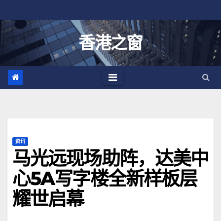
跳
至
内
香港之窗
容
资讯
马光远现场助阵，达美中
心5A写字楼全新样板层
耀世启幕