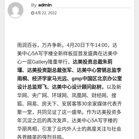
By
admin
4月 22, 2022
雨润百谷，万卉争新。4月20日下午14:00，达
美中心5A写字楼全新样板层首发盛典在达美中
心一层Gallery隆重举行，
达美投资总裁朱莉
瑾、达美投资副总裁张军、达美中心营销总监李
雨桐、经济学家马光远、
gmp
中国区北京办公室
设计总监郑飞、达美中心设计顾问赵树，
以及新
华网、央广网、环球网、凤凰网、财经网、搜
狐、网易、房天下、安居客等30余家媒体代表齐
聚一堂，共同见证了这一盛举。作为达美投资多
年沉淀之后的再次发声，达美中心5A写字楼的
华丽亮相，引发了业内外人士的高度关注与社会
各界精英的强烈共鸣。