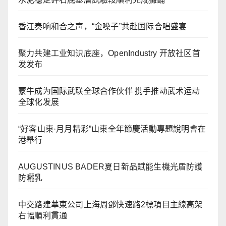
香江奏响和合之声，“金嗓子”共赴国际合唱盛宴
聚力共建工业知识底座，OpenIndustry 开放社区首
发发布
蒙牛成为国际武联全球合作伙伴 携手推动武术运动
全球化发展
“好客山東·月月精彩”山東全年節慶活動專題說明會在
港舉行
AUGUSTINUS BADER夏日新品賦能生機光盾防護
防曬乳
中交路建華東公司上海周鄧快速路2標項目主線高架
右幅順利貫通