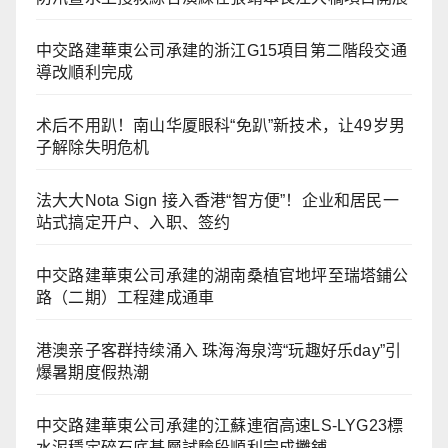
中交路建華東公司承建的浙江G15項目第二階段交通
導改順利完成
术后不用趴！南山华厦眼科“免趴”新技术，让49岁男
子解除失明危机
法大大Nota Sign 接入香港“智方便”！企业和居民一
站式搞定开户、入职、签约
中交路建華東公司承建的湖南桑植官地坪至瑞塔鋪公
路（二期）工程建成通車
港澳亲子客群持续涌入 珠海海泉湾“玩趣好乐day”引
爆暑期度假热潮
中交路建華東公司承建的江蘇連宿高速LS-LYG23標
水泥穩定碎石底基層試驗段順利完成攤鋪