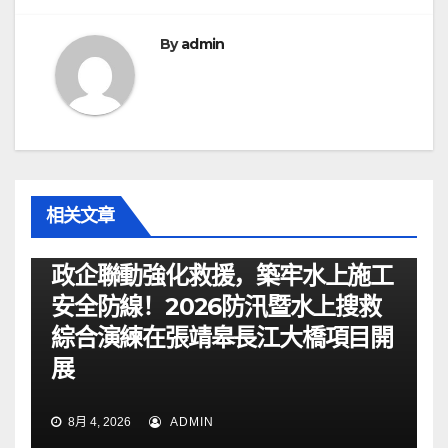
航
By
admin
相关文章
资讯
政企聯動強化救援，築牢水上施工
安全防線！2026防汛暨水上搜救
綜合演練在張靖皋長江大橋項目開
展
8月 4, 2026
ADMIN