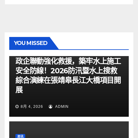
YOU MISSED
资讯
政企聯動強化救援，築牢水上施工
安全防線！2026防汛暨水上搜救
綜合演練在張靖皋長江大橋項目開
展
8月 4, 2026
ADMIN
资讯