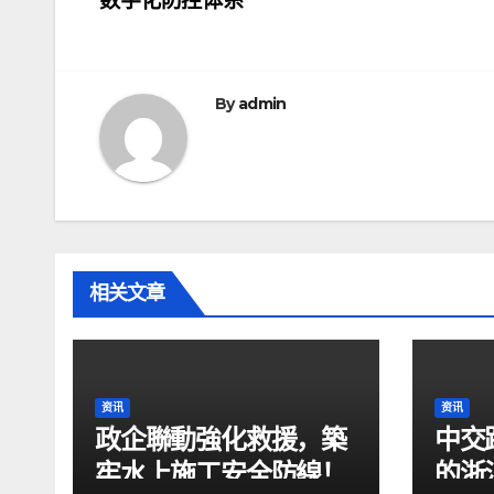
数字化防控体系
章
导
航
By
admin
相关文章
资讯
资讯
政企聯動強化救援，築
中交
牢水上施工安全防線！
的浙