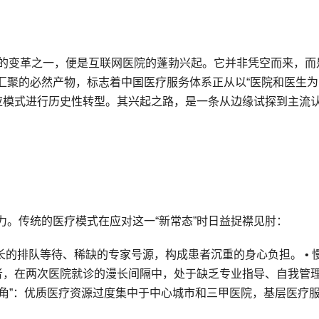
刻的变革之一，便是互联网医院的蓬勃兴起。它并非凭空而来，而
汇聚的必然产物，标志着中国医疗服务体系正从以“医院和医生为
响应模式进行历史性转型。其兴起之路，是一条从边缘试探到主流
。传统的医疗模式在应对这一“新常态”时日益捉襟见肘：
漫长的排队等待、稀缺的专家号源，构成患者沉重的身心负担。 • 
患者，在两次医院就诊的漫长间隔中，处于缺乏专业指导、自我管
倒三角”：优质医疗资源过度集中于中心城市和三甲医院，基层医疗