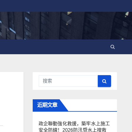
近期文章
政企聯動強化救援，築牢水上施工
安全防線！2026防汛暨水上搜救