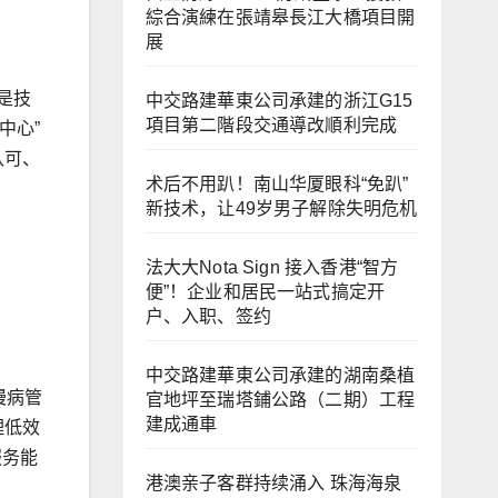
綜合演練在張靖皋長江大橋項目開
展
是技
中交路建華東公司承建的浙江G15
項目第二階段交通導改順利完成
中心”
认可、
术后不用趴！南山华厦眼科“免趴”
新技术，让49岁男子解除失明危机
法大大Nota Sign 接入香港“智方
便”！企业和居民一站式搞定开
户、入职、签约
中交路建華東公司承建的湖南桑植
慢病管
官地坪至瑞塔鋪公路（二期）工程
建成通車
理低效
服务能
港澳亲子客群持续涌入 珠海海泉