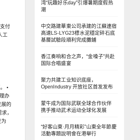
湾“玩趣好乐day”引爆暑期度假热
潮
中交路建華東公司承建的江蘇連宿
动支付
高速LS-LYG23標水泥穩定碎石底
人工
基層試驗段順利完成攤鋪
香江奏响和合之声，“金嗓子”共赴
国际合唱盛宴
聚力共建工业知识底座，
OpenIndustry 开放社区首发发布
 •
管理办
蒙牛成为国际武联全球合作伙伴
发展的
携手推动武术运动全球化发展
需求，
变为
“好客山東·月月精彩”山東全年節慶
活動專題說明會在港舉行