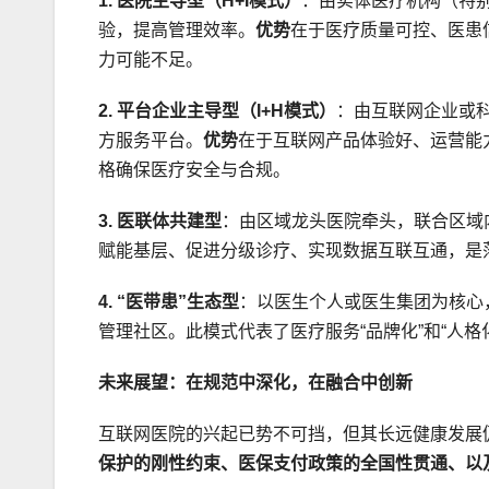
1. 医院主导型（H+I模式）
：由实体医疗机构（特
验，提高管理效率。
优势
在于医疗质量可控、医患
力可能不足。
2. 平台企业主导型（I+H模式）
：由互联网企业或
方服务平台。
优势
在于互联网产品体验好、运营能
格确保医疗安全与合规。
3. 医联体共建型
：由区域龙头医院牵头，联合区域
赋能基层、促进分级诊疗、实现数据互联互通，是
4. “医带患”生态型
：以医生个人或医生集团为核心
管理社区。此模式代表了医疗服务“品牌化”和“人格
未来展望：在规范中深化，在融合中创新
互联网医院的兴起已势不可挡，但其长远健康发展
保护的刚性约束、医保支付政策的全国性贯通、以