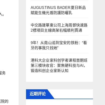
AUGUSTINUS BADER夏日新品
賦能生機光盾防護防曬乳
入。
中交路建華東公司上海周鄧快速路
2標項目主線高架右幅順利貫通
9年！从南山追到宝安的铁粉：“看
牙的事我只找她”
港科大企业家科创学者课程首期班
第三模块收官：聚焦硬科技与AI，
锻造科创企业家新认知
服务
近期评论
医院的