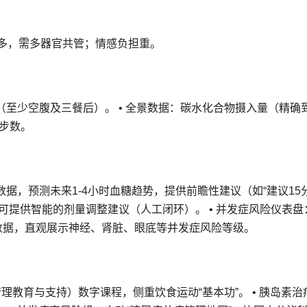
多，需多器官共管；情感负担重。
（至少空腹及三餐后）。 • 全景数据：碳水化合物摄入量（精确
步数。
数据，预测未来1-4小时血糖趋势，提供前瞻性建议（如“建议15
，可提供智能的剂量调整建议（人工闭环）。 • 并发症风险仪表盘
数据，直观展示神经、肾脏、眼底等并发症风险等级。
管理教育与支持）数字课程，侧重饮食运动“基本功”。 • 胰岛素治