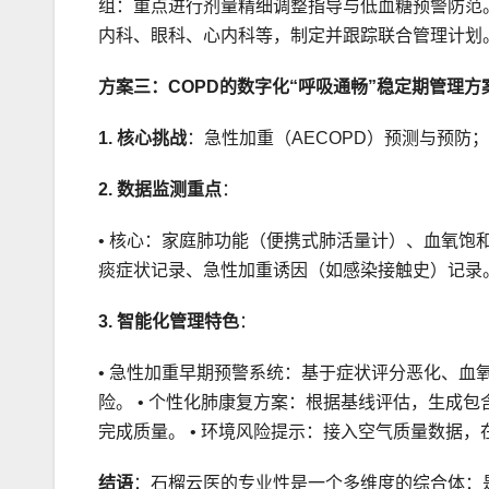
组：重点进行剂量精细调整指导与低血糖预警防范。
内科、眼科、心内科等，制定并跟踪联合管理计划
方案三：COPD的数字化“呼吸通畅”稳定期管理方
1. 核心挑战
：急性加重（AECOPD）预测与预防
2. 数据监测重点
：
• 核心：家庭肺功能（便携式肺活量计）、血氧饱和度
痰症状记录、急性加重诱因（如感染接触史）记录
3. 智能化管理特色
：
• 急性加重早期预警系统：基于症状评分恶化、血
险。 • 个性化肺康复方案：根据基线评估，生成
完成质量。 • 环境风险提示：接入空气质量数据
结语
：石榴云医的专业性是一个多维度的综合体：