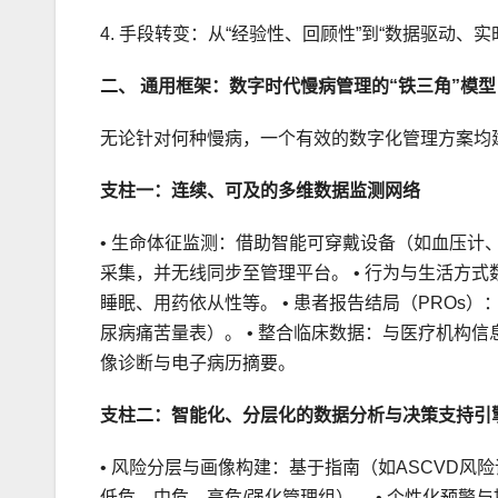
4. 手段转变：从“经验性、回顾性”到“数据驱动、
二、 通用框架：数字时代慢病管理的“铁三角”模型
无论针对何种慢病，一个有效的数字化管理方案均
支柱一：连续、可及的多维数据监测网络
• 生命体征监测：借助智能可穿戴设备（如血压
采集，并无线同步至管理平台。 • 行为与生活方
睡眠、用药依从性等。 • 患者报告结局（PROs
尿病痛苦量表）。 • 整合临床数据：与医疗机构信
像诊断与电子病历摘要。
支柱二：智能化、分层化的数据分析与决策支持引
• 风险分层与画像构建：基于指南（如ASCVD风
低危、中危、高危/强化管理组）。 • 个性化预警