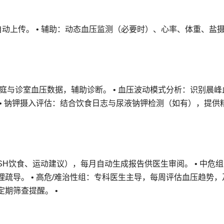
自动上传。 • 辅助：动态血压监测（必要时）、心率、体重、盐
家庭与诊室血压数据，辅助诊断。 • 血压波动模式分析：识别晨峰
• 钠钾摄入评估：结合饮食日志与尿液钠钾检测（如有），提供
ASH饮食、运动建议），每月自动生成报告供医生审阅。 • 中危
疏导。 • 高危/难治性组：专科医生主导，每周评估血压趋势，
期筛查提醒。 •