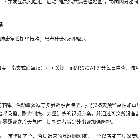
 • 并发症高风险组：启动“糖尿病共病管理地图”，协同内分泌
。
案
；肺康复长期坚持难；患者社会心理隔离。
（指夹式血氧仪）。 • 关键：mMRC/CAT评分每日自查、咳
。
氧下降、活动量骤减等多参数融合模型，提前3-5天预警急性加重
包含呼吸操、耐力训练、力量训练的视频方案，并通过可穿戴设备
，在雾霾或寒冷天气时，提醒患者减少外出或加强防护。
是一家资质齐全、合规运营的互联网医院；一个以智能工具深度