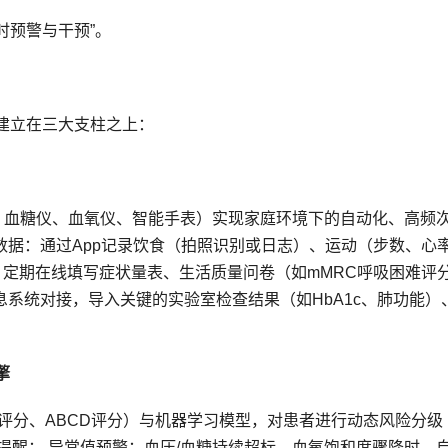
实时预警与干预”。
建立在三大支柱之上：
计、血糖仪、血氧仪、智能手表）实现家庭环境下的自动化、高频
式数据：通过App记录饮食（拍照识别或日志）、运动（步数、心
）：定期在线填写症状量表、生活质量问卷（如mMRC呼吸困难评
息系统对接，导入关键的实验室检查结果（如HbA1c、肺功能）
擎
险评分、ABCD评分）与机器学习模型，对患者进行动态风险分级
与提醒： 异常值预警：血压/血糖持续超标、血氧饱和度骤降时，