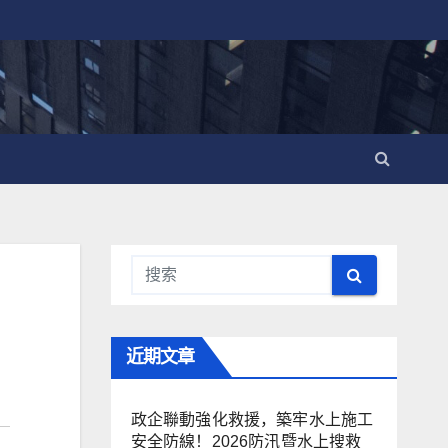
近期文章
政企聯動強化救援，築牢水上施工
安全防線！2026防汛暨水上搜救