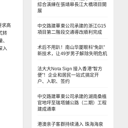
綜合演練在張靖皋長江大橋項目開
展
要求高
中交路建華東公司承建的浙江G15
項目第二階段交通導改順利完成
式转
量、
术后不用趴！南山华厦眼科“免趴”
深入
新技术，让49岁男子解除失明危机
法大大Nota Sign 接入香港“智方
便”！企业和居民一站式搞定开
户、入职、签约
中交路建華東公司承建的湖南桑植
官地坪至瑞塔鋪公路（二期）工程
建成通車
港澳亲子客群持续涌入 珠海海泉