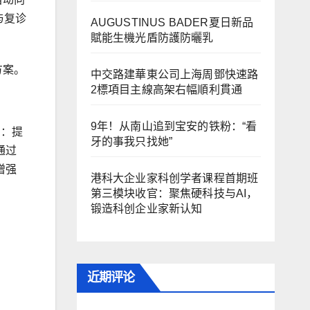
与复诊
AUGUSTINUS BADER夏日新品
賦能生機光盾防護防曬乳
方案。
中交路建華東公司上海周鄧快速路
2標項目主線高架右幅順利貫通
9年！从南山追到宝安的铁粉：“看
）：提
牙的事我只找她”
通过
增强
港科大企业家科创学者课程首期班
第三模块收官：聚焦硬科技与AI，
锻造科创企业家新认知
近期评论