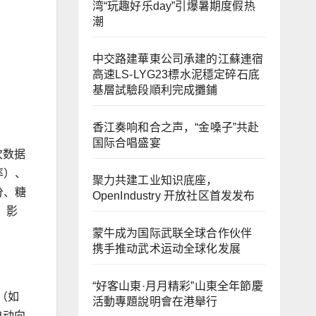
湾“玩趣好乐day”引爆暑期度假热
潮
中交路建華東公司承建的江蘇連宿
高速LS-LYG23標水泥穩定碎石底
基層試驗段順利完成攤鋪
香江奏响和合之声，“金嗓子”共赴
国际合唱盛宴
次数据
率）、
聚力共建工业知识底座，
分、糖
OpenIndustry 开放社区首发发布
、影
蒙牛成为国际武联全球合作伙伴
携手推动武术运动全球化发展
“好客山東·月月精彩”山東全年節慶
（如
活動專題說明會在港舉行
自动向