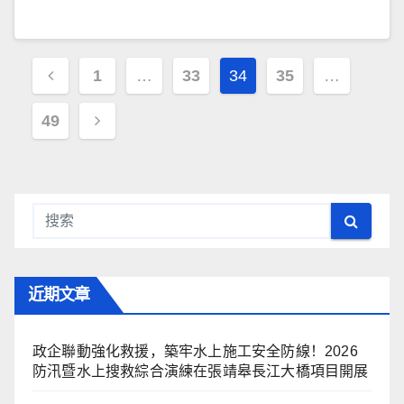
文
1
…
33
34
35
…
章
49
导
航
近期文章
政企聯動強化救援，築牢水上施工安全防線！2026
防汛暨水上搜救綜合演練在張靖皋長江大橋項目開展