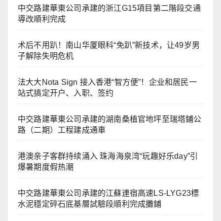
中交路建華東公司承建的浙江G15項目第二階段交通
導改順利完成
术后不用趴！南山华厦眼科“免趴”新技术，让49岁男
子解除失明危机
法大大Nota Sign 接入香港“智方便”！企业和居民一
站式搞定开户、入职、签约
中交路建華東公司承建的湖南桑植官地坪至瑞塔鋪公
路（二期）工程建成通車
港澳亲子客群持续涌入 珠海海泉湾“玩趣好乐day”引
爆暑期度假热潮
中交路建華東公司承建的江蘇連宿高速LS-LYG23標
水泥穩定碎石底基層試驗段順利完成攤鋪