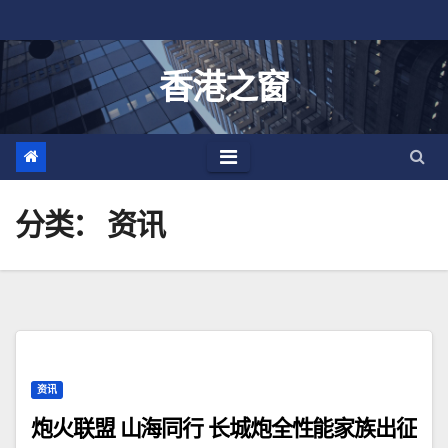
跳
至
内
香港之窗
容
分类：
资讯
资讯
炮火联盟 山海同行 长城炮全性能家族出征