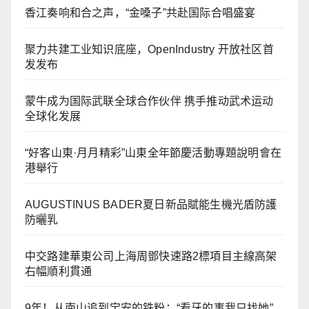
香江奏响和合之声，“金嗓子”共赴国际合唱盛宴
聚力共建工业知识底座，OpenIndustry 开放社区首
发发布
蒙牛成为国际武联全球合作伙伴 携手推动武术运动
全球化发展
“好客山東·月月精彩”山東全年節慶活動專題說明會在
港舉行
AUGUSTINUS BADER夏日新品賦能生機光盾防護
防曬乳
中交路建華東公司上海周鄧快速路2標項目主線高架
右幅順利貫通
9年！从南山追到宝安的铁粉：“看牙的事我只找她”