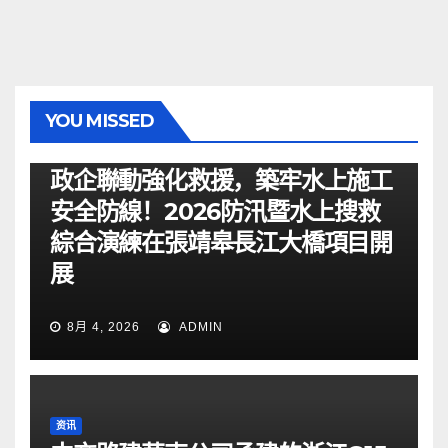
YOU MISSED
资讯
政企聯動強化救援，築牢水上施工
安全防線！2026防汛暨水上搜救
綜合演練在張靖皋長江大橋項目開
展
8月 4, 2026
ADMIN
资讯