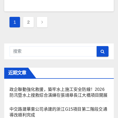
文
1
2
章
导
航
近期文章
政企聯動強化救援，築牢水上施工安全防線！2026
防汛暨水上搜救綜合演練在張靖皋長江大橋項目開展
中交路建華東公司承建的浙江G15項目第二階段交通
導改順利完成