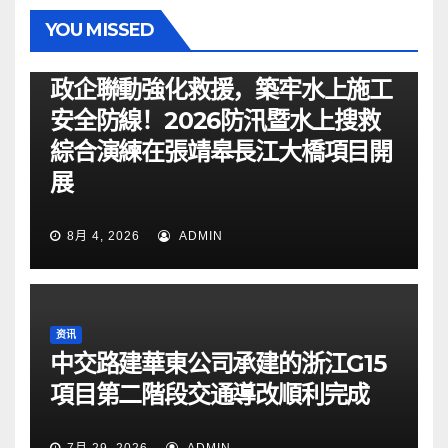
YOU MISSED
资讯
政企聯動強化救援，築牢水上施工
安全防線！2026防汛暨水上搜救
綜合演練在張靖皋長江大橋項目開
展
8月 4, 2026
ADMIN
资讯
中交路建華東公司承建的浙江G15
項目第二階段交通導改順利完成