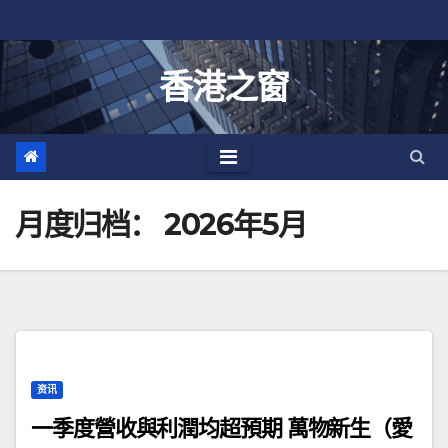
跳
至
内
香港之窗
容
月度归档：
2026年5月
资讯
一季度營收與利潤均超預期 萬物新生（愛