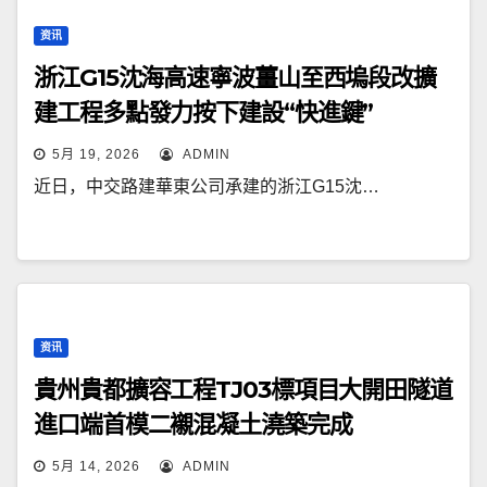
资讯
浙江G15沈海高速寧波薑山至西塢段改擴
建工程多點發力按下建設“快進鍵”
5月 19, 2026
ADMIN
近日，中交路建華東公司承建的浙江G15沈…
资讯
貴州貴都擴容工程TJ03標項目大開田隧道
進口端首模二襯混凝土澆築完成
5月 14, 2026
ADMIN