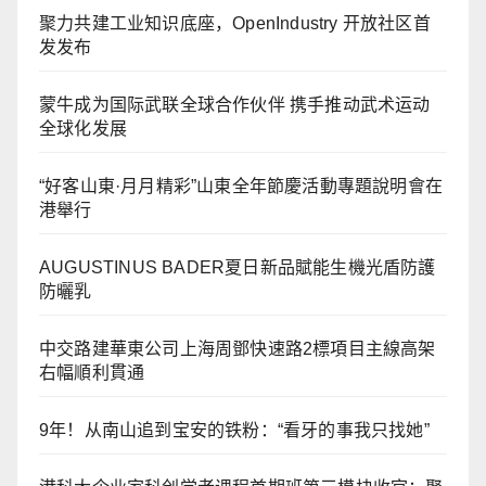
聚力共建工业知识底座，OpenIndustry 开放社区首
发发布
蒙牛成为国际武联全球合作伙伴 携手推动武术运动
全球化发展
“好客山東·月月精彩”山東全年節慶活動專題說明會在
港舉行
AUGUSTINUS BADER夏日新品賦能生機光盾防護
防曬乳
中交路建華東公司上海周鄧快速路2標項目主線高架
右幅順利貫通
9年！从南山追到宝安的铁粉：“看牙的事我只找她”