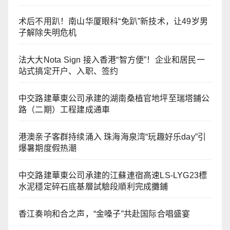
术后不用趴！南山华厦眼科“免趴”新技术，让49岁男
子解除失明危机
法大大Nota Sign 接入香港“智方便”！企业和居民一
站式搞定开户、入职、签约
中交路建華東公司承建的湖南桑植官地坪至瑞塔鋪公
路（二期）工程建成通車
港澳亲子客群持续涌入 珠海海泉湾“玩趣好乐day”引
爆暑期度假热潮
中交路建華東公司承建的江蘇連宿高速LS-LYG23標
水泥穩定碎石底基層試驗段順利完成攤鋪
香江奏响和合之声，“金嗓子”共赴国际合唱盛宴