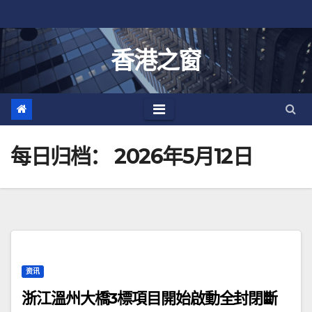
跳
至
内
香港之窗
容
每日归档：
2026年5月12日
资讯
浙江溫州大橋3標項目開始啟動全封閉斷