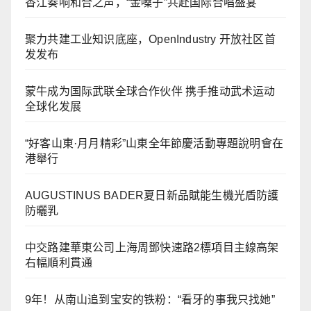
香江奏响和合之声，“金嗓子”共赴国际合唱盛宴
聚力共建工业知识底座，OpenIndustry 开放社区首
发发布
蒙牛成为国际武联全球合作伙伴 携手推动武术运动
全球化发展
“好客山東·月月精彩”山東全年節慶活動專題說明會在
港舉行
AUGUSTINUS BADER夏日新品賦能生機光盾防護
防曬乳
中交路建華東公司上海周鄧快速路2標項目主線高架
右幅順利貫通
9年！从南山追到宝安的铁粉：“看牙的事我只找她”