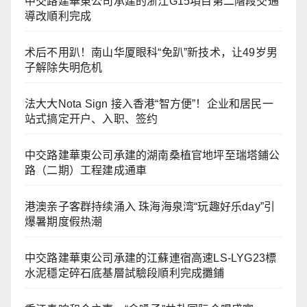
中交路建華東公司承建的浙江G15項目第二階段交通
導改順利完成
术后不用趴！南山华厦眼科“免趴”新技术，让49岁男
子解除失明危机
法大大Nota Sign 接入香港“智方便”！企业和居民一
站式搞定开户、入职、签约
中交路建華東公司承建的湖南桑植官地坪至瑞塔鋪公
路（二期）工程建成通車
港澳亲子客群持续涌入 珠海海泉湾“玩趣好乐day”引
爆暑期度假热潮
中交路建華東公司承建的江蘇連宿高速LS-LYG23標
水泥穩定碎石底基層試驗段順利完成攤鋪