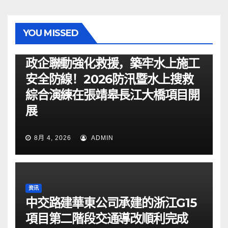
YOU MISSED
资讯
政企聯動強化救援，築牢水上施工
安全防線！2026防汛暨水上搜救
綜合演練在張靖皋長江大橋項目開
展
8月 4, 2026
ADMIN
资讯
中交路建華東公司承建的浙江G15
項目第二階段交通導改順利完成