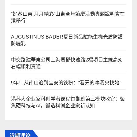
“好客山東·月月精彩”山東全年節慶活動專題說明會在
港舉行
AUGUSTINUS BADER夏日新品賦能生機光盾防護
防曬乳
中交路建華東公司上海周鄧快速路2標項目主線高架
右幅順利貫通
9年！从南山追到宝安的铁粉：“看牙的事我只找她”
港科大企业家科创学者课程首期班第三模块收官：聚
焦硬科技与AI，锻造科创企业家新认知
近期评论