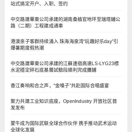
站式搞定开户、入职、签约
中交路建華東公司承建的湖南桑植官地坪至瑞塔鋪公
路（二期）工程建成通車
港澳亲子客群持续涌入 珠海海泉湾“玩趣好乐day”引
爆暑期度假热潮
中交路建華東公司承建的江蘇連宿高速LS-LYG23標
水泥穩定碎石底基層試驗段順利完成攤鋪
香江奏响和合之声，“金嗓子”共赴国际合唱盛宴
聚力共建工业知识底座，OpenIndustry 开放社区首
发发布
蒙牛成为国际武联全球合作伙伴 携手推动武术运动
全球化发展