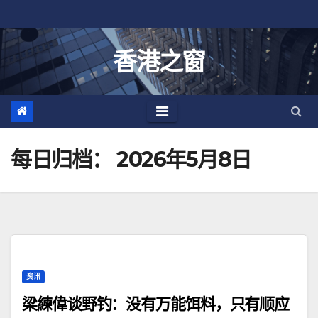
跳
至
内
香港之窗
容
每日归档：
2026年5月8日
资讯
梁練偉谈野钓：没有万能饵料，只有顺应