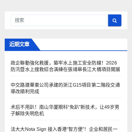
近期文章
政企聯動強化救援，築牢水上施工安全防線！2026
防汛暨水上搜救綜合演練在張靖皋長江大橋項目開展
中交路建華東公司承建的浙江G15項目第二階段交通
導改順利完成
术后不用趴！南山华厦眼科“免趴”新技术，让49岁男
子解除失明危机
法大大Nota Sign 接入香港“智方便”！企业和居民一